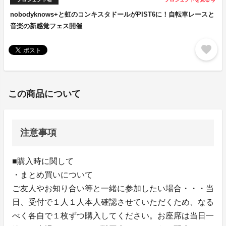
arrow_forward
nobodyknows+と虹のコンキスタドールがPIST6に！自転車レースと
音楽の新感覚フェス開催
favorite
この商品について
注意事項
■購入時に関して
・まとめ買いについて
ご友人やお知り合い等と一緒に参加したい場合・・・当
日、受付で１人１人本人確認させていただくため、なる
べく各自で１枚ずつ購入してください。お座席は当日一