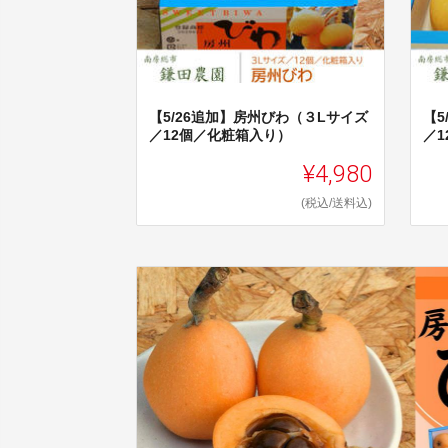
【5/26追加】房州びわ（３Lサイズ
【5
／12個／化粧箱入り）
／
¥4,980
(税込/送料込)