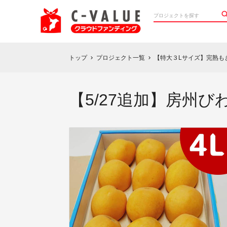
トップ
プロジェクト一覧
【特大３Lサイズ】完熟も
chevron_right
chevron_right
【5/27追加】房州