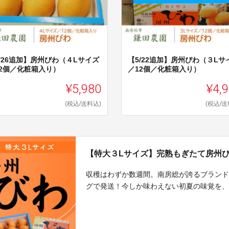
/26追加】房州びわ（４Lサイズ
【5/22追加】房州びわ（３Lサ
12個／化粧箱入り）
／12個／化粧箱入り）
¥5,980
¥4,
(税込/送料込)
(税込/送
【特大３Lサイズ】完熟もぎたて房州
収穫はわずか数週間。南房総が誇るブラン
グで発送！今しか味わえない初夏の味覚を