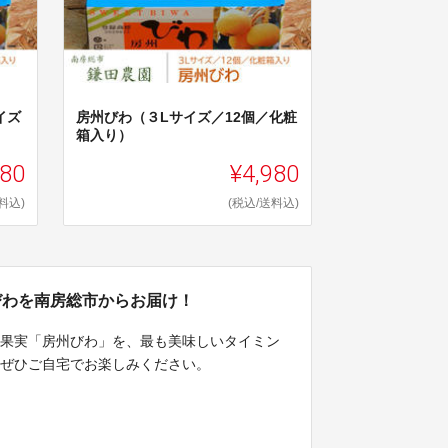
イズ
房州びわ（３Lサイズ／12個／化粧
箱入り）
980
¥4,980
料込)
(税込/送料込)
びわを南房総市からお届け！
ド果実「房州びわ」を、最も美味しいタイミン
、ぜひご自宅でお楽しみください。