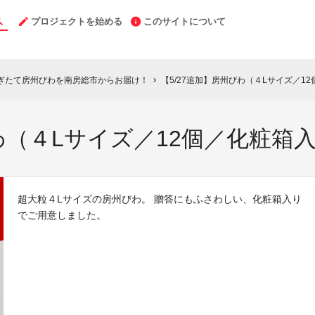
プロジェクトを始める
このサイトについて
ぎたて房州びわを南房総市からお届け！
【5/27追加】房州びわ（４Lサイズ／1
chevron_right
びわ（４Lサイズ／12個／化粧箱
超大粒４Lサイズの房州びわ。 贈答にもふさわしい、化粧箱入り
でご用意しました。