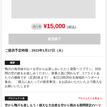
¥15,000
0
残り
(税込)
販売終了
ご提供予定時期：2023年1月17日（火）
概要
鴨川の海岸線や山々を空からお楽しみいただく遊覧ヘリプラン。10分
間の空の旅をお楽しみください。搭乗人員に関わらず、1フライトあ
たりの価格です（定員3名まで）。各日11時20分太海地区ヘリポート
集合。 「購入にあたっての留意事項」をお読みいただいた上で購入を
お願いいたします
プロジェクト名
プロジェクトを見る
arrow_forward
空から鴨川を楽しもう！雄大な大自然を空から眺める期間限定のヘリ