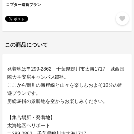
コプター遊覧プラン
favorite
この商品について
発着地は〒299-2862 千葉県鴨川市太海1717 城西国
際大学安房キャンパス跡地。
ここから鴨川の海岸線と山々を楽しむおよそ10分の周
遊プランです。
房総屈指の景勝地を空からお楽しみください。
【集合場所・発着地】
太海地区ヘリポート
〒299-2862 千葉県鴨川市太海1717