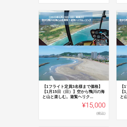
【1フライト定員3名様まで価格】
【
【1月15日（日）】空から鴨川の海
【
と山と楽しむ。遊覧ヘリク...
と山
¥15,000
(税込)