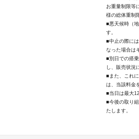
お重量制限等
様の総体重制限
■悪天候時（
す。
■中止の際に
なった場合は
■別日での搭
し、販売状況
■また、これ
は、当該料金
■当日は最大1
■今後の取り
たします。