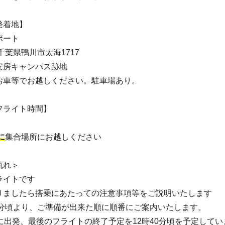
発着地】
ポート
2 千葉県鴨川市太海1717
安房キャンパス跡地
お車等でお越しください。駐車場あり。
フライト時間】
に
集合場所にお越しください
流れ＞
ライトです
りましたら搭乗にあたっての注意事項等をご説明いたします
10分頃より、ご準備が出来た順に順番にご案内いたします。
に出発、最後のフライトの終了予定を12時40分頃を予定してい