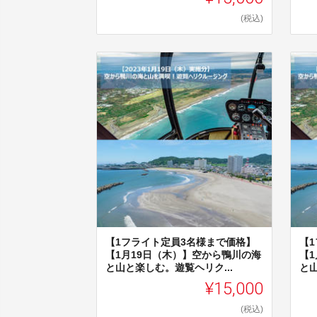
(税込)
【1フライト定員3名様まで価格】
【
【1月19日（木）】空から鴨川の海
【
と山と楽しむ。遊覧ヘリク...
と山
¥15,000
(税込)