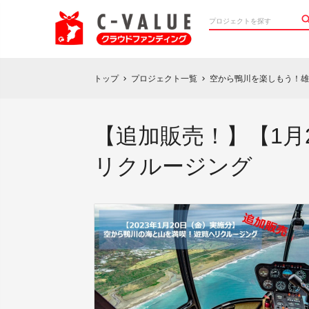
トップ
プロジェクト一覧
空から鴨川を楽しもう！雄
chevron_right
chevron_right
【追加販売！】【1月
リクルージング