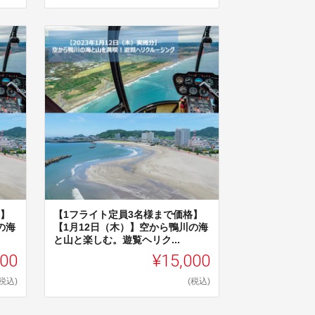
格】
【1フライト定員3名様まで価格】
の海
【1月12日（木）】空から鴨川の海
と山と楽しむ。遊覧ヘリク...
000
¥15,000
(税込)
(税込)