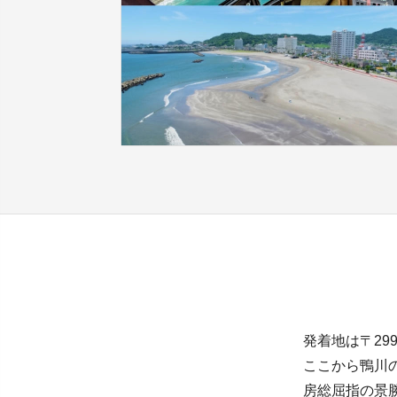
発着地は〒29
ここから鴨川
房総屈指の景