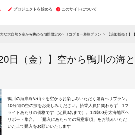
プロジェクトを始める
このサイトについて
大な大自然を空から眺める期間限定のヘリコプター遊覧プラン
【追加販売！】【1月
chevron_right
20日（金）】空から鴨川の海
鴨川の海岸線や山々を空からお楽しみいただく遊覧ヘリプラン。
10分間の空の旅をお楽しみください。搭乗人員に関わらず、1フ
ライトあたりの価格です（定員3名まで）。12時00分太海地区ヘ
リポート集合。 「購入にあたっての留意事項」をお読みいただ
いた上で購入をお願いいたします