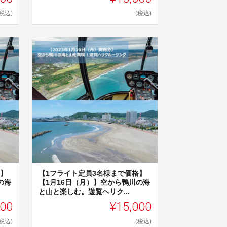
(税込)
(税込)
格】
【1フライト定員3名様まで価格】
の海
【1月16日（月）】空から鴨川の海
と山と楽しむ。遊覧ヘリク...
000
¥15,000
(税込)
(税込)