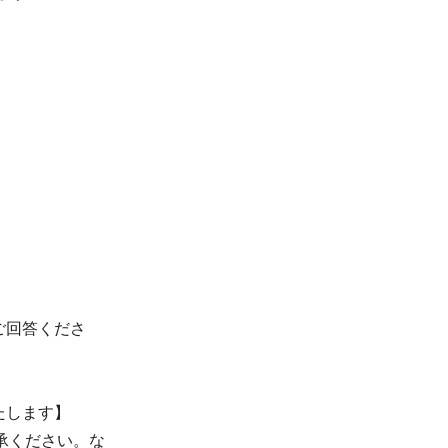
ご回答くださ
たします】
承ください。な