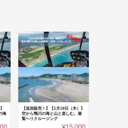
格】
【追加販売！】【1月19日（木）】
の海
空から鴨川の海と山と楽しむ。遊
覧ヘリクルージング
000
¥15,000