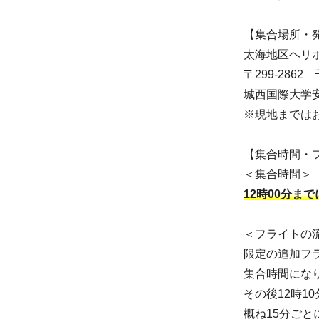
【集合場所・
太海地区ヘリ
〒299-286
城西国際大学
※現地までは
【集合時間・
＜集合時間＞
12時00分まで
＜フライトの
限定の追加フ
集合時間にな
その後12時
概ね15分ごと