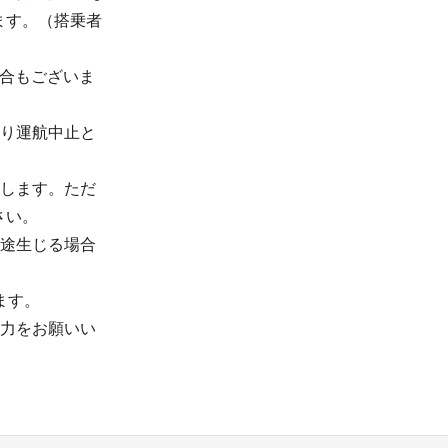
ます。（搭乗者
場合もございま
より運航中止と
たします。ただ
さい。
別途生じる場合
ます。
協力をお願いい