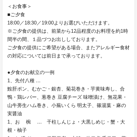
＜お食事＞
■ご夕食
18:00／18:30／19:00よりお選びいただけます。
※ご夕食の提供は、前菜から12品程度のお料理を約1時
間半の間、１品づつお出ししております。
ご夕食の提供にご希望がある場合、またアレルギー食材
の対応については前日まで承っております。
●夕食のお献立の一例
1、先付八種 …
鮟肝ポン、むかご・銀杏、菊花巻き・芋黄味寿し、合
鴨・鶏レバー、葱巻き 豆腐チーズ 味噌漬け、無花果・
山牛蒡生ハム巻き、小蕪いくら 明太子、篠湯葉・麻の
実醤油
1、お 椀 … 干柱しんじょ・大黒しめじ・蟹・大
根・柚子