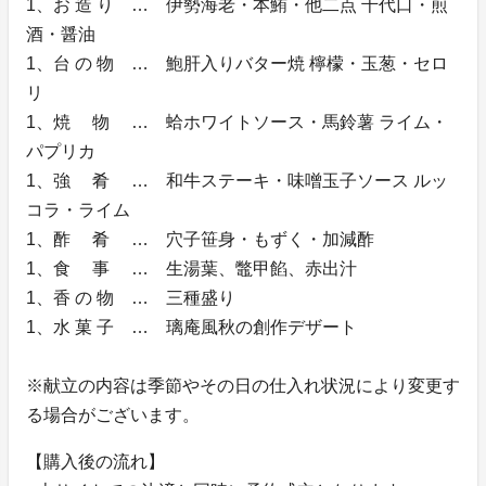
1、お 造 り … 伊勢海老・本鮪・他二点 千代口・煎
酒・醤油
1、台 の 物 … 鮑肝入りバター焼 檸檬・玉葱・セロ
リ
1、焼 物 … 蛤ホワイトソース・馬鈴薯 ライム・
パプリカ
1、強 肴 … 和牛ステーキ・味噌玉子ソース ルッ
コラ・ライム
1、酢 肴 … 穴子笹身・もずく・加減酢
1、食 事 … 生湯葉、鼈甲餡、赤出汁
1、香 の 物 … 三種盛り
1、水 菓 子 … 璃庵風秋の創作デザート
※献立の内容は季節やその日の仕入れ状況により変更す
る場合がございます。
【購入後の流れ】