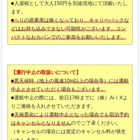
■入湯税として大人150円を別途現地にて頂戴いたし
ます。
■ヘリの搭乗席は狭くなっており、キャリーバックな
どはお持ち込みできない可能性がございます。コン
パクトなおカバンでのご参加をお願いいたします。
【運行中止の取扱いについて】
■悪天候時（地上の風速10m以上の場合等）には運航
中止とさせていただく場合もございます。
■運航中止の際には、前日17時までに（株）AiｒXよ
りご連絡を入れさせていただきます。
■天候悪化により運航中止となった場合でも宿泊予約
はキャンセルとなりません
のでご了承ください。
（キャンセルの場合には規定のキャンセル料が発生
いたします）