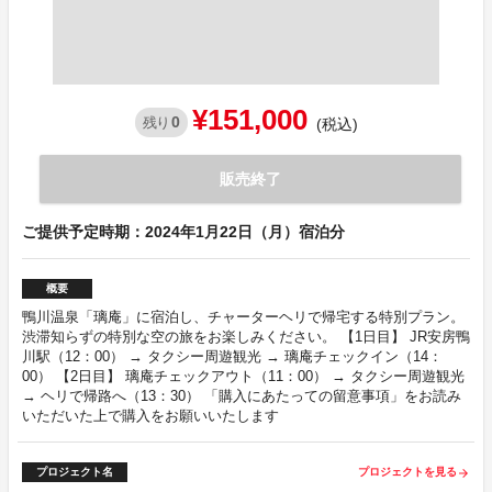
¥151,000
0
残り
(税込)
販売終了
ご提供予定時期：2024年1月22日（月）宿泊分
概要
鴨川温泉「璃庵」に宿泊し、チャーターヘリで帰宅する特別プラン。
渋滞知らずの特別な空の旅をお楽しみください。 【1日目】 JR安房鴨
川駅（12：00） → タクシー周遊観光 → 璃庵チェックイン（14：
00） 【2日目】 璃庵チェックアウト（11：00） → タクシー周遊観光
→ ヘリで帰路へ（13：30） 「購入にあたっての留意事項」をお読み
いただいた上で購入をお願いいたします
プロジェクト名
プロジェクトを見る
arrow_forward