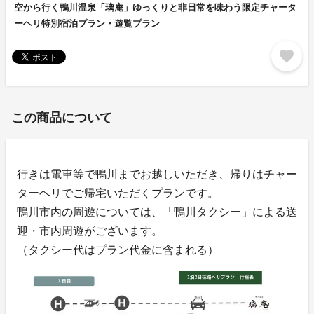
空から行く鴨川温泉「璃庵」ゆっくりと非日常を味わう限定チャータ
ーヘリ特別宿泊プラン・遊覧プラン
favorite
この商品について
行きは電車等で鴨川までお越しいただき、帰りはチャー
ターヘリでご帰宅いただくプランです。
鴨川市内の周遊については、「鴨川タクシー」による送
迎・市内周遊がございます。
（タクシー代はプラン代金に含まれる）