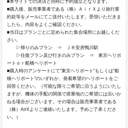
■本サイトでの決済と同時に予約成立となります。
■購入後、販売事業者である（株）ＡｉｒＸより旅行業
約款等をメールにてご送付いたします。受領いただきま
したら、内容をよくご確認ください。
■当日はプランごとに定められた集合場所にお越しくだ
さい。
▷帰りのみプラン ⇒ ＪＲ安房鴨川駅
▷往復プラン及び行きのみプラン ⇒ 東京ヘリポ
ートｏｒ船橋ヘリポート
■購入時のアンケートにて”東京ヘリポート”もしくは”船
橋ヘリポート”のいずれか、発着希望のヘリポートをご
回答ください。（可能な限りご希望に沿うようにいたし
ますが、機体の手配の関係で搭乗地のご希望には沿いか
ねる場合がございます。その場合は販売事業者である
（株）AirXよりご連絡いたします。予めご了承くださ
い。）