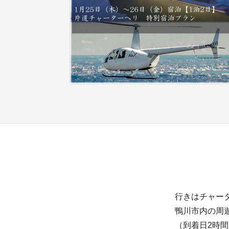
行きはチャー
鴨川市内の周
（到着日2時