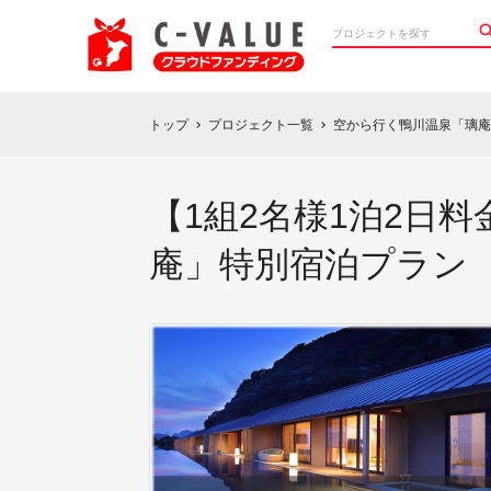
トップ
プロジェクト一覧
空から行く鴨川温泉「璃
chevron_right
chevron_right
【1組2名様1泊2日
庵」特別宿泊プラン