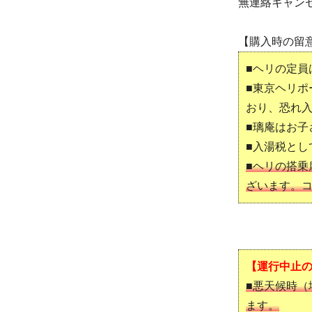
無連絡キャンセ
【購入時の留
■ヘリの定員
■東京ヘリ
おり、恐れ
■璃庵はお子
■入湯税とし
■ヘリの搭
ざいます。
【運行中止
■悪天候時（
ます。