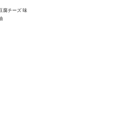
豆腐チーズ 味
油
。