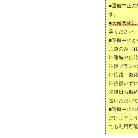
■運航中止の
す。
■天候悪化に
承ください
■運航中止と
片道のみ（
▷運航中止時
往復プラン
▷往路・復路
▷往復いずれ
※後日お振込
担いただい
■運航中止
だけますよ
でも利用可