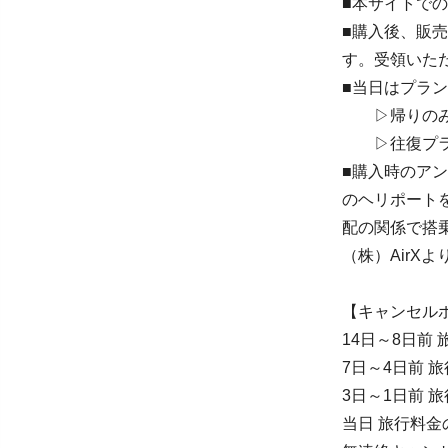
■本サイトで
■購入後、販
す。受領いた
■当日はプラ
▷帰りのみ
▷往復プラン
■購入時のアン
のヘリポート
配の関係で搭
（株）AirX
【キャンセル
14日～8日前 
7日～4日前 旅
3日～1日前 旅
当日 旅行料金の