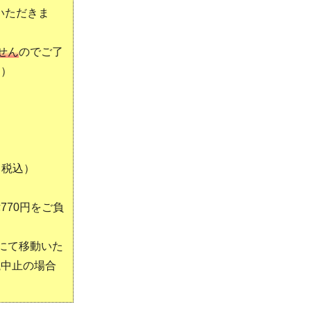
いただきま
せん
のでご了
す）
（税込）
70円をご負
にて移動いた
航中止の場合
。