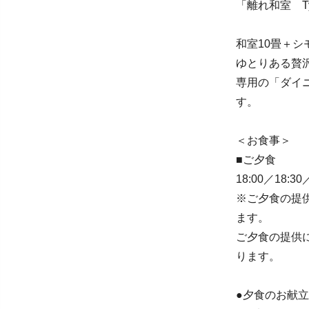
「離れ和室 T
和室10畳＋
ゆとりある贅
専用の「ダイ
す。
＜お食事＞
■ご夕食
18:00／18
※ご夕食の提
ます。
ご夕食の提供
ります。
●夕食のお献