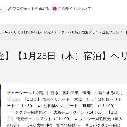
プロジェクトを始める
このサイトについて
庵」ゆっくりと非日常を味わう限定チャーターヘリ特別宿泊プラン・遊覧プラン
【
chevron_right
料金】【1月25日（木）宿泊】ヘ
チャーターヘリで鴨川に行き、鴨川温泉「璃庵」に宿泊する特別
プラン。【1日目】 東京ヘリポート（木場）もしくは船橋ヘリポ
ート（11：30） → 太海地区ヘリポート（JIU着）（12：00）
→ タクシー周遊観光 → 璃庵チェックイン（14：00） 【2日
目】 璃庵チェックアウト（11：00） → タクシー周遊観光（最大
4時間） → JR安房鴨川駅 電車で帰路へ 各日のタクシー周遊