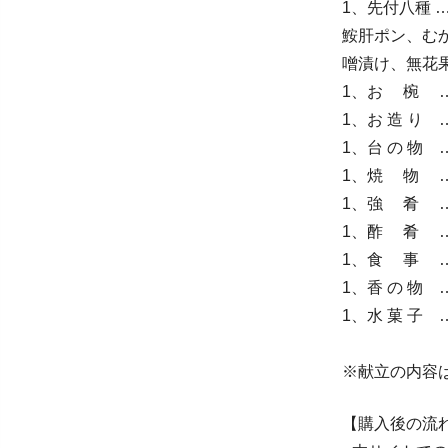
1、先付八種
鮟肝ポン、む
噌漬け、無花
1、お 椀 
1、お 造 り
1、台 の 物
1、焼 物 
1、強 肴 
1、酢 肴 
1、食 事 
1、香 の 物
1、水 菓 子
※献立の内容
【購入後の流