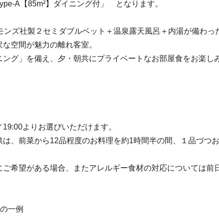
ype-A【85m²】ダイニング付」 となります。
シモンズ社製２セミダブルベット＋温泉露天風呂＋内湯が備わっ
沢な空間が魅力の離れ客室。
ニング」を備え、夕・朝共にプライベートなお部屋食をお楽し
:30／19:00よりお選びいただけます。
供は、前菜から12品程度のお料理を約1時間半の間、１品づつ
にご希望がある場合、またアレルギー食材の対応については前
立の一例