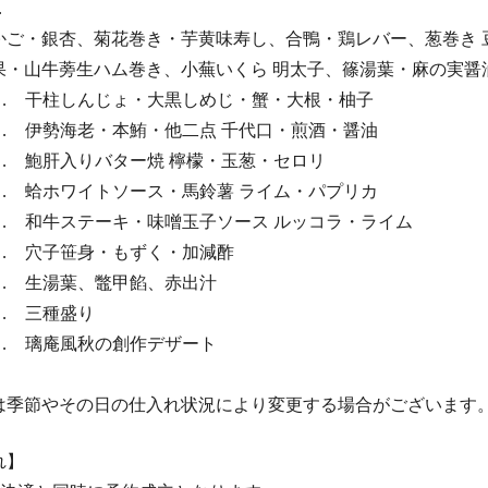
 …
かご・銀杏、菊花巻き・芋黄味寿し、合鴨・鶏レバー、葱巻き 
果・山牛蒡生ハム巻き、小蕪いくら 明太子、篠湯葉・麻の実醤
… 干柱しんじょ・大黒しめじ・蟹・大根・柚子
 … 伊勢海老・本鮪・他二点 千代口・煎酒・醤油
 … 鮑肝入りバター焼 檸檬・玉葱・セロリ
… 蛤ホワイトソース・馬鈴薯 ライム・パプリカ
… 和牛ステーキ・味噌玉子ソース ルッコラ・ライム
… 穴子笹身・もずく・加減酢
… 生湯葉、鼈甲餡、赤出汁
 … 三種盛り
 … 璃庵風秋の創作デザート
は季節やその日の仕入れ状況により変更する場合がございます
れ】