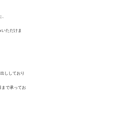
た、
みいただけま
お出ししており
日まで承ってお