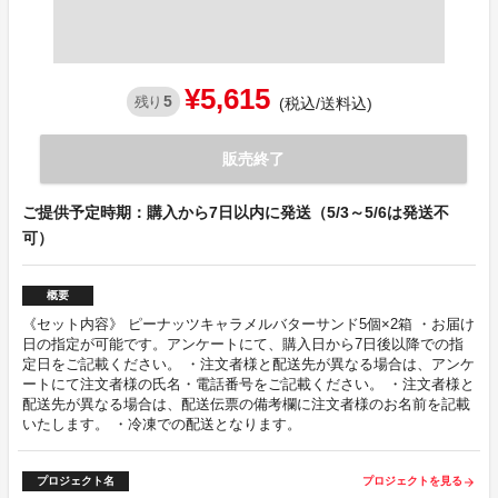
¥5,615
5
残り
(税込/送料込)
販売終了
ご提供予定時期：購入から7日以内に発送（5/3～5/6は発送不
可）
概要
《セット内容》 ピーナッツキャラメルバターサンド5個×2箱 ・お届け
日の指定が可能です。アンケートにて、購入日から7日後以降での指
定日をご記載ください。 ・注文者様と配送先が異なる場合は、アンケ
ートにて注文者様の氏名・電話番号をご記載ください。 ・注文者様と
配送先が異なる場合は、配送伝票の備考欄に注文者様のお名前を記載
いたします。 ・冷凍での配送となります。
プロジェクト名
プロジェクトを見る
arrow_forward