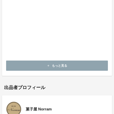
お召し上がり方：冷蔵庫で3時間ほど解凍してからお召
し上がりください
※解凍後は冷蔵庫にて保存し、7日以内を目安にお早め
にお召し上がりください
《ピーナッツキャラメルバターサンド、スイートポテト
共通》
製造者：菓子屋Norram 千葉県茂原市法目57−2 御
須 郁代
配送方法：冷凍便
もっと見る
add
出品者プロフィール
菓子屋 Norram