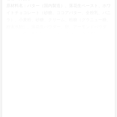
原材料名：バター（国内製造）、落花生ペースト、ホワ
イトチョコレート（砂糖、ココアバター、全粉乳、バニ
ラ）、小麦粉、砂糖、クリーム、粉糖（グラニュー糖、
粉末水飴）、落花生パウダー、卵、アーモンドパウダ
ー、落花生、食塩/ベーキングパウダー、乳化剤
（一部に乳成分・落花生・小麦・卵・アーモンド・大豆
を含む）
●本品はくるみを含む製品と共通の設備で製造していま
す
栄養成分表示：1個当たり（推定値）
エネルギー311kcal、たんぱく質24.6g、脂質26.5g、炭
水化物22.4g、食塩相当量0.4g
内容量：5個
賞味期限：製造より1ヶ月程度
保存方法：要冷凍（-18℃以下で保存）