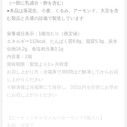
（一部に乳成分・卵を含む）
●本品は落花生、小麦、くるみ、アーモンド、大豆を含
む製品と共通の設備で製造しています
栄養成分表示：1個当たり（推定値）
エネルギー112kcal、たんぱく質8.8g、脂質5.3g、炭水
化物16.2g、食塩相当量0.1g
内容量：2個
賞味期限：製造より1ヶ月程度
お召し上がり方：冷蔵庫で3時間ほど解凍してからお召
し上がりください
※解凍後は冷蔵庫にて保存し、3日以内を目安にお早め
にお召し上がりください
【ピーナッツキャラメルバターサンド5個入り】
名称：洋菓子