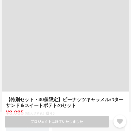
【特別セット・30個限定】ピーナッツキャラメルバター
サンド＆スイートポテトのセット
¥3,085
残り
0
(税込/送料込)
favorite
プロジェクトは終了いたしました
詳細を見る
販売終了