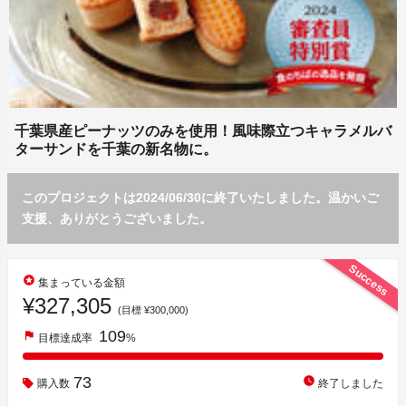
千葉県産ピーナッツのみを使用！風味際立つキャラメルバ
ターサンドを千葉の新名物に。
このプロジェクトは2024/06/30に終了いたしました。温かいご
支援、ありがとうございました。
Success
stars
集まっている金額
¥327,305
(目標 ¥300,000)
109
flag
目標達成率
%
73
watch_later
購入数
終了しました