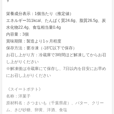
栄養成分表示：1個当たり（推定値）
エネルギー311kcal、たんぱく質24.6g、脂質26.5g、炭
水化物22.4g、食塩相当量0.4g
内容量：3個
賞味期限：製造より1ヶ月程度
保存方法：要冷凍（-18℃以下で保存）
お召し上がり方：冷蔵庫で3時間ほど解凍してからお召
し上がりください
※解凍後は冷蔵庫にて保存し、7日以内を目安にお早め
にお召し上がりください
《スイートポテト》
名称：洋菓子
原材料名：さつまいも（千葉県産）、バター、クリー
ム、きび砂糖、卵黄、洋酒、食塩