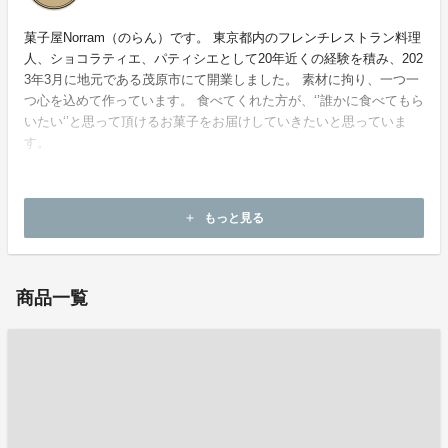
菓子屋Norram（のらん）です。 東京都内のフレンチレストラン料理
人、ショコラティエ、パティシエとして20年近くの経験を積み、202
3年3月に地元である茂原市にて開業しました。 素材に拘り、一つ一
つ心を込めて作っています。 食べてくれた方が、‘’誰かに食べてもら
いたい‘’と思って頂けるお菓子をお届けしていきたいと思っていま
す。
もっと見る
add
お問い合わせ：
kashiya.norram@gmail.com
商品一覧