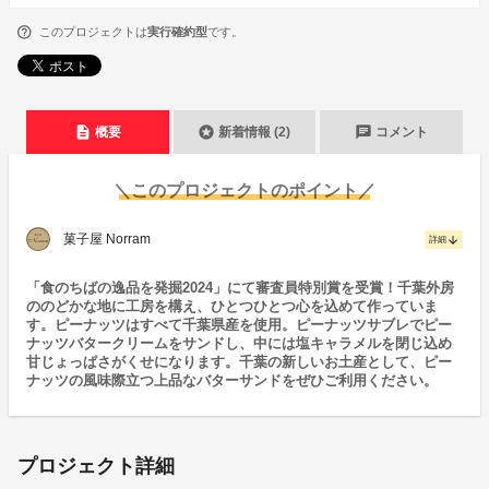
このプロジェクトは
実行確約型
です。
description
stars
chat
概要
新着情報 (2)
コメント
＼このプロジェクトのポイント／
菓子屋 Norram
arrow_downward
詳細
「食のちばの逸品を発掘2024」にて審査員特別賞を受賞！千葉外房
ののどかな地に工房を構え、ひとつひとつ心を込めて作っていま
す。ピーナッツはすべて千葉県産を使用。ピーナッツサブレでピー
ナッツバタークリームをサンドし、中には塩キャラメルを閉じ込め
甘じょっぱさがくせになります。千葉の新しいお土産として、ピー
ナッツの風味際立つ上品なバターサンドをぜひご利用ください。
プロジェクト詳細