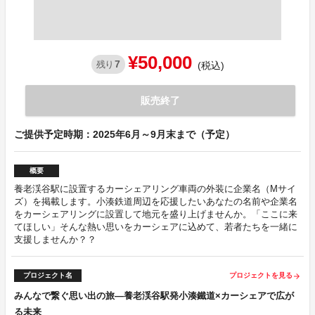
¥50,000
7
残り
(税込)
販売終了
ご提供予定時期：2025年6月～9月末まで（予定）
概要
養老渓谷駅に設置するカーシェアリング車両の外装に企業名（Mサイ
ズ）を掲載します。小湊鉄道周辺を応援したいあなたの名前や企業名
をカーシェアリングに設置して地元を盛り上げませんか。「ここに来
てほしい」そんな熱い思いをカーシェアに込めて、若者たちを一緒に
支援しませんか？？
プロジェクト名
プロジェクトを見る
arrow_forward
みんなで繋ぐ思い出の旅—養老渓谷駅発小湊鐵道×カーシェアで広が
る未来