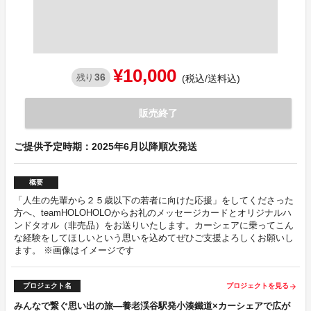
¥10,000
36
残り
(税込/送料込)
販売終了
ご提供予定時期：2025年6月以降順次発送
概要
「人生の先輩から２５歳以下の若者に向けた応援」をしてくださった
方へ、teamHOLOHOLOからお礼のメッセージカードとオリジナルハ
ンドタオル（非売品）をお送りいたします。カーシェアに乗ってこん
な経験をしてほしいという思いを込めてぜひご支援よろしくお願いし
ます。 ※画像はイメージです
プロジェクト名
プロジェクトを見る
arrow_forward
みんなで繋ぐ思い出の旅—養老渓谷駅発小湊鐵道×カーシェアで広が