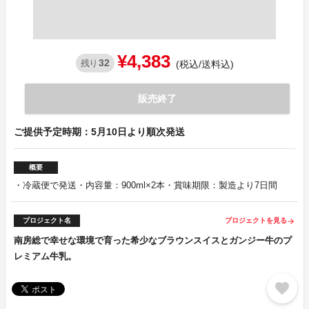
¥4,383
32
残り
(税込/送料込)
販売終了
ご提供予定時期：5月10日より順次発送
概要
・冷蔵便で発送・内容量：900ml×2本・賞味期限：製造より7日間
プロジェクト名
プロジェクトを見る
arrow_forward
南房総で幸せな環境で育った希少なブラウンスイスとガンジー牛のプ
レミアム牛乳。
favorite