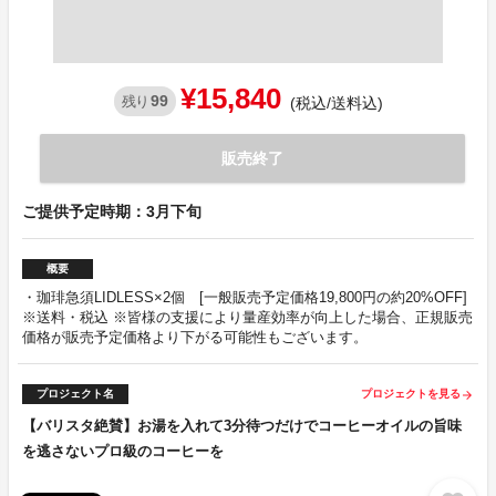
¥15,840
99
残り
(税込/送料込)
販売終了
ご提供予定時期：3月下旬
概要
・珈琲急須LIDLESS×2個 [一般販売予定価格19,800円の約20%OFF]
※送料・税込 ※皆様の支援により量産効率が向上した場合、正規販売
価格が販売予定価格より下がる可能性もございます。
プロジェクト名
プロジェクトを見る
arrow_forward
【バリスタ絶賛】お湯を入れて3分待つだけでコーヒーオイルの旨味
を逃さないプロ級のコーヒーを