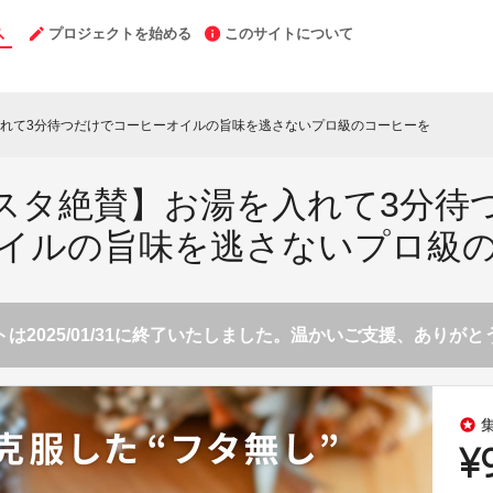
プロジェクトを始める
このサイトについて
れて3分待つだけでコーヒーオイルの旨味を逃さないプロ級のコーヒーを
スタ絶賛】お湯を入れて3分待
イルの旨味を逃さないプロ級
は2025/01/31に終了いたしました。温かいご支援、ありが
stars
¥