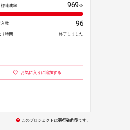
969
%
目標達成率
96
購入数
残り時間
終了しました
お気に入りに追加する
help
このプロジェクトは
実行確約型
です。