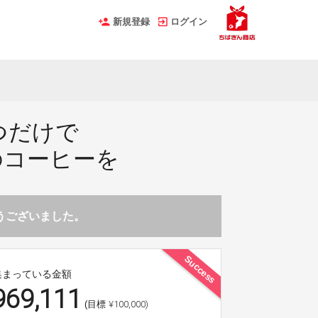
新規登録
ログイン
つだけで
のコーヒーを
とうございました。
Success
集まっている金額
969,111
¥100,000)
(目標