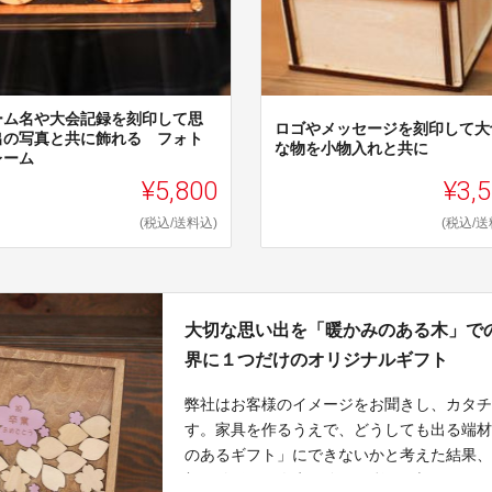
ーム名や大会記録を刻印して思
ロゴやメッセージを刻印して大
出の写真と共に飾れる フォト
な物を小物入れと共に
レーム
¥5,800
¥3,
(税込/送料込)
(税込/送
大切な思い出を「暖かみのある木」で
界に１つだけのオリジナルギフト
弊社はお客様のイメージをお聞きし、カタ
す。家具を作るうえで、どうしても出る端
のあるギフト」にできないかと考えた結果
部、結婚など人生の節目で彩りを与えられ