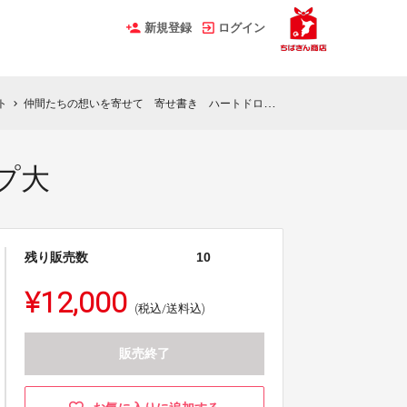
新規登録
ログイン
ト
仲間たちの想いを寄せて 寄せ書き ハートドロップ大
chevron_right
プ大
残り販売数
10
¥12,000
(税込/送料込)
販売終了