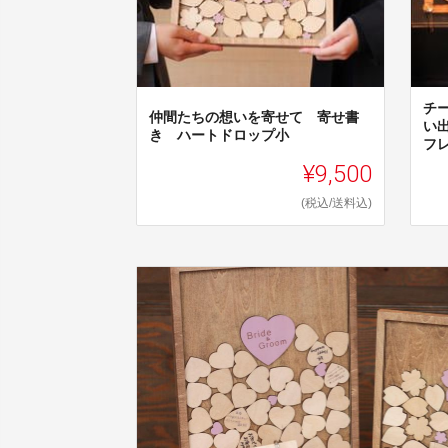
チ
仲間たちの想いを寄せて 寄せ書
い
き ハートドロップ小
フ
¥9,500
(税込/送料込)