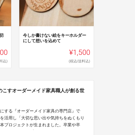
切
今しか書けない絵をキーホルダー
にして想いを込めて
500
¥1,500
料込)
(税込/送料込)
のこすオーダーメイド家具職人が創る世
チにする『オーダーメイド家具の専門店』で
材を活用し「大切な思い出や気持ちをぬくもり
、本プロジェクトが生まれました。卒業や卒
るオンリーワンのプレゼントをお作りします。