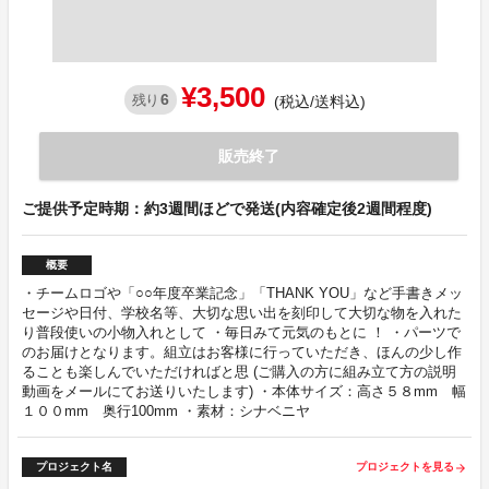
¥3,500
6
残り
(税込/送料込)
販売終了
ご提供予定時期：約3週間ほどで発送(内容確定後2週間程度)
概要
・チームロゴや「○○年度卒業記念」「THANK YOU」など手書きメッ
セージや日付、学校名等、大切な思い出を刻印して大切な物を入れた
り普段使いの小物入れとして ・毎日みて元気のもとに ！ ・パーツで
のお届けとなります。組立はお客様に行っていただき、ほんの少し作
ることも楽しんでいただければと思 (ご購入の方に組み立て方の説明
動画をメールにてお送りいたします) ・本体サイズ：高さ５８mm 幅
１００mm 奥行100mm ・素材：シナベニヤ
プロジェクト名
プロジェクトを見る
arrow_forward