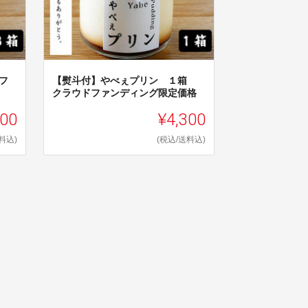
フ
【熨斗付】やべぇプリン １箱
クラウドファンディング限定価格
700
¥4,300
料込)
(税込/送料込)