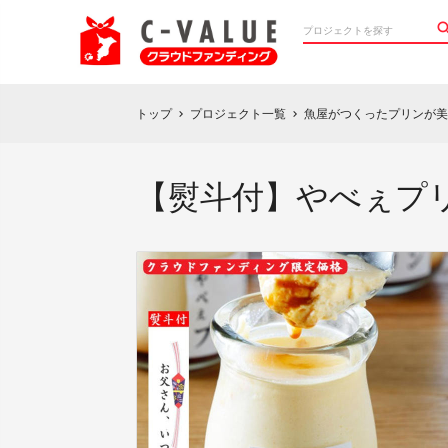
トップ
プロジェクト一覧
魚屋がつくったプリンが
chevron_right
chevron_right
【熨斗付】やべぇプ