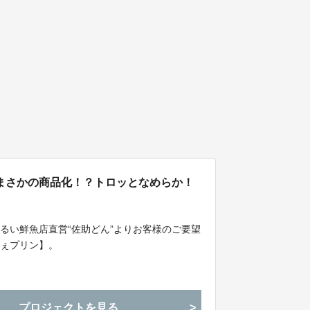
まさかの商品化！？トロッとなめらか！
るい鮮魚店直営“佐助どん”よりお客様のご要望
べぇプリン】。
プロジェクトを見る