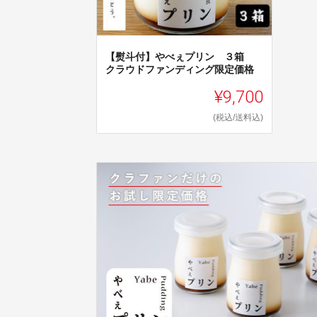
【熨斗付】やべぇプリン ３箱
クラウドファンディング限定価格
¥9,700
(税込/送料込)