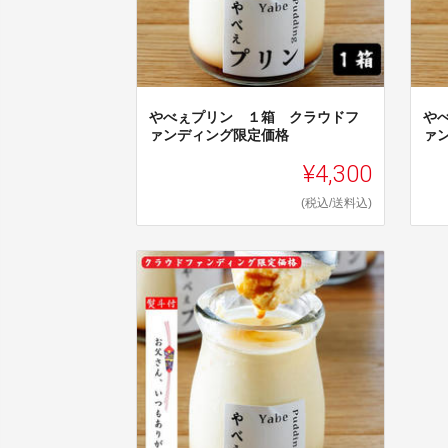
やべぇプリン １箱 クラウドフ
や
ァンディング限定価格
ァ
¥4,300
(税込/送料込)