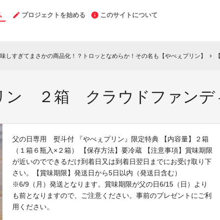
プロジェクトを始める
このサイトについて
美味しすぎてまさかの商品化！？トロッとなめらか！その名も【やべぇプリン】
【
chevron_right
リン ２箱 クラウドファンデ
父の日専用 熨斗付 『やべぇプリン』限定特典 【内容量】２箱
（１箱６瓶入×２箱） 【保存方法】要冷蔵 【注意事項】賞味期限
が近いのでできるだけ到着日又は到着日翌日までにお受け取り下
さい。【賞味期限】発送日から5日以内（発送日含む）
※6/9（月）発送となります。賞味期限が父の日6/15（日）より
も前となりますので、ご注意ください。事前のプレゼントにご利
用ください。