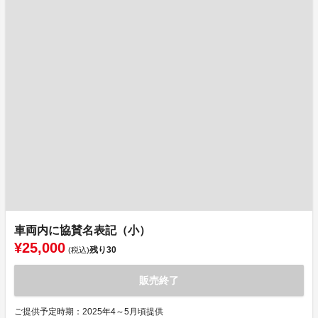
車両内に協賛名表記（小）
¥25,000
残り
30
(税込)
販売終了
ご提供予定時期：2025年4～5月頃提供