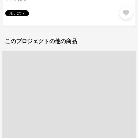
favorite
このプロジェクトの他の商品