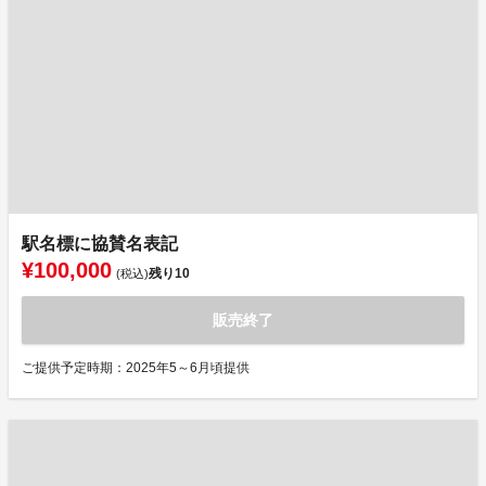
駅名標に協賛名表記
¥100,000
残り
10
(税込)
販売終了
ご提供予定時期：2025年5～6月頃提供