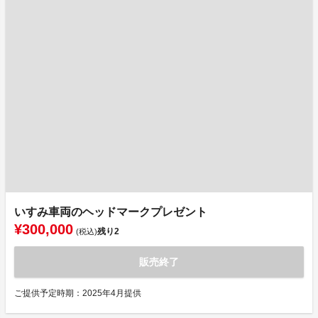
いすみ車両のヘッドマークプレゼント
¥300,000
残り
2
(税込)
販売終了
ご提供予定時期：2025年4月提供