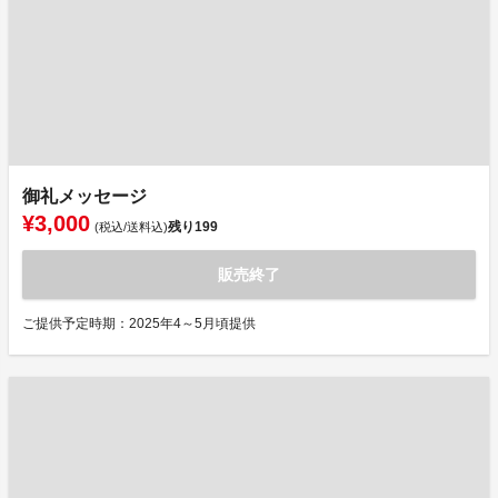
御礼メッセージ
¥3,000
残り
199
(税込/送料込)
販売終了
ご提供予定時期：2025年4～5月頃提供