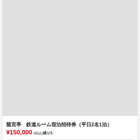
龍宮亭 鉄道ルーム宿泊招待券（平日2名1泊）
¥150,000
残り
5
(税込)