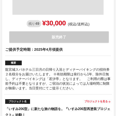
¥30,000
49
残り
(税込/送料込)
販売終了
ご提供予定時期：2025年4月頃提供
概要
龍宮城スパホテル三日月の日帰り入浴とディナーバイキングの招待券
２名様分をお届けいたします。 ※有効期限は発行から1年、除外日無
し、ディナーバイキングは「若汐亭」となります。 ご利用の際は事
前予約は不要となりますが、ご宿泊の状況によっては入場時間に制限
が御座います。当日受付にてご提示ください。
プロジェクト名
プロジェクトを見る
arrow_forward
「いすみ206型」に新たな旅の物語を。『いすみ206型再塗装プロジェ
クト』始動！