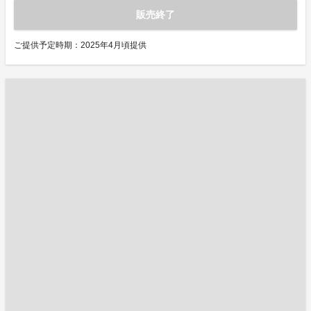
販売終了
ご提供予定時期：2025年4月頃提供