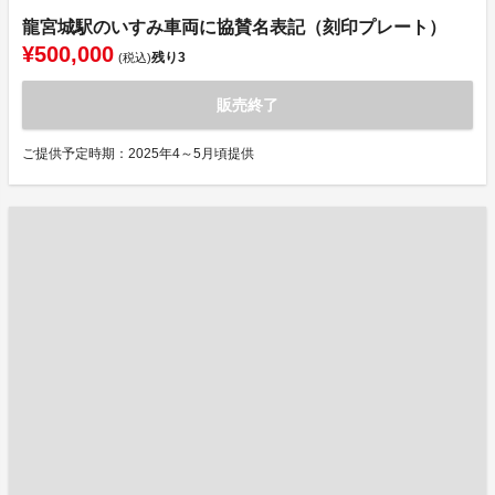
龍宮城駅のいすみ車両に協賛名表記（刻印プレート）
¥500,000
残り
3
(税込)
販売終了
ご提供予定時期：2025年4～5月頃提供