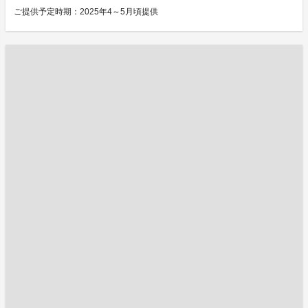
ご提供予定時期：2025年4～5月頃提供