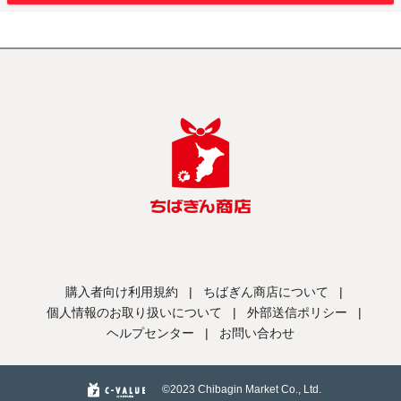
購入者向け利用規約
|
ちばぎん商店について
|
個人情報のお取り扱いについて
|
外部送信ポリシー
|
ヘルプセンター
|
お問い合わせ
©️2023 Chibagin Market Co., Ltd.