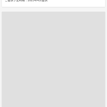
ご提供予定時期：2025年4月提供