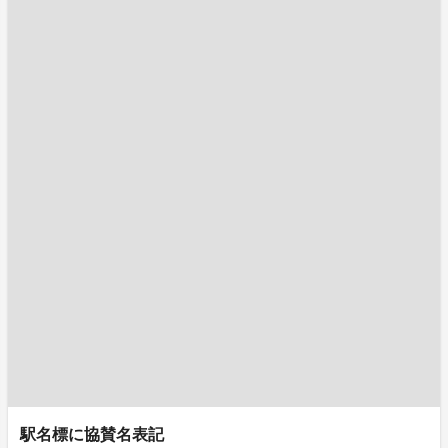
駅名標に協賛名表記