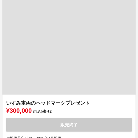
いすみ車両のヘッドマークプレゼント
¥300,000
残り
2
(税込)
販売終了