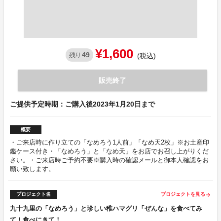
¥1,600
49
残り
(税込)
販売終了
ご提供予定時期：ご購入後2023年1月20日まで
概要
・ご来店時に作り立ての「なめろう1人前」「なめ天2枚」※お土産印
鑑ケース付き・「なめろう」と「なめ天」をお店でお召し上がりくだ
さい。・ご来店時ご予約不要※購入時の確認メールと御本人確認をお
願い致します。
プロジェクト名
プロジェクトを見る
arrow_forward
九十九里の「なめろう」と珍しい稚ハマグリ「ぜんな」を食べてみ
て！食べにきて！