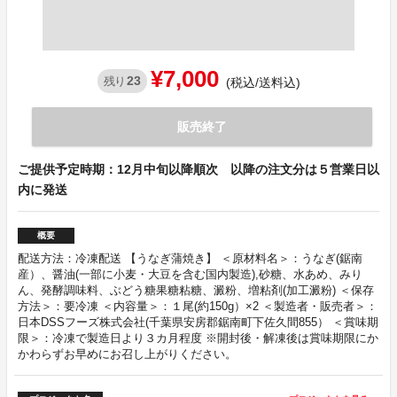
¥7,000
23
残り
(税込/送料込)
販売終了
ご提供予定時期：12月中旬以降順次 以降の注文分は５営業日以
内に発送
概要
配送方法：冷凍配送 【うなぎ蒲焼き】 ＜原材料名＞：うなぎ(鋸南
産）、醤油(一部に小麦・大豆を含む国内製造),砂糖、水あめ、みり
ん、発酵調味料、ぶどう糖果糖粘糖、澱粉、増粘剤(加工澱粉) ＜保存
方法＞：要冷凍 ＜内容量＞：１尾(約150g）×2 ＜製造者・販売者＞：
日本DSSフーズ株式会社(千葉県安房郡鋸南町下佐久間855） ＜賞味期
限＞：冷凍で製造日より３カ月程度 ※開封後・解凍後は賞味期限にか
かわらずお早めにお召し上がりください。