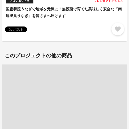
プロジェクト名
プロジェクトを見る
arrow_forward
国産養殖うなぎで地域を元気に！無投薬で育てた美味しく安全な「南
総里見うなぎ」を皆さまへ届けます
favorite
このプロジェクトの他の商品