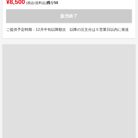
¥8,500
残り
50
(税込/送料込)
販売終了
ご提供予定時期：12月中旬以降順次 以降の注文分は５営業日以内に発送