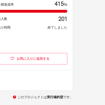
415
%
目標達成率
201
購入数
残り時間
終了しました
お気に入りに追加する
help
このプロジェクトは
実行確約型
です。