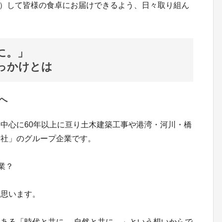
table）して皆様の食卓にお届けできるよう、日々取り組ん
に。自然と共に。」
っかけとは
へ
中心に60年以上に亘り土木建築工事や港湾・河川・橋
会社」のグループ企業です。
業？
と思います。
ある「時代と共に。 自然と共に。」という想いからで