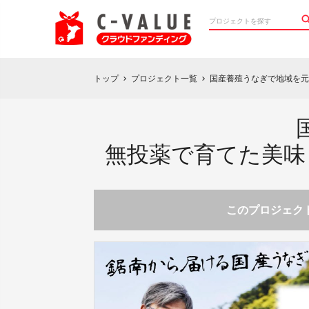
トップ
プロジェクト一覧
国産養殖うなぎで地域を
chevron_right
chevron_right
無投薬で育てた美味
このプロジェクト