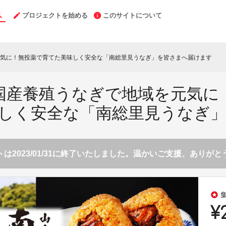
プロジェクトを始める
このサイトについて
元気に！無投薬で育てた美味しく安全な「南総里見うなぎ」を皆さまへ届けます
国産養殖うなぎで地域を元気に
しく安全な「南総里見うなぎ
は2023/01/31に終了いたしました。温かいご支援、ありが
stars
¥