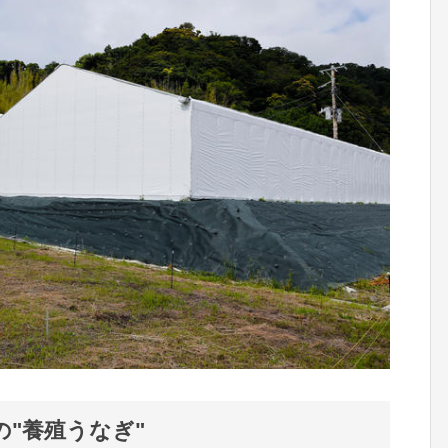
の"養殖うなぎ"