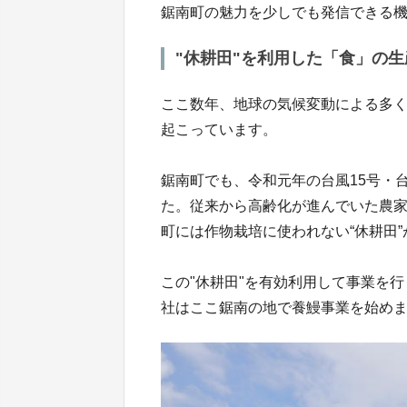
鋸南町の魅力を少しでも発信できる
"休耕田"を利用した「食」の
ここ数年、地球の気候変動による多
起こっています。
鋸南町でも、令和元年の台風15号・
た。従来から高齢化が進んでいた農
町には作物栽培に使われない“休耕田
この"休耕田"を有効利用して事業を
社はここ鋸南の地で養鰻事業を始め