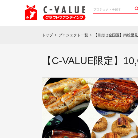
トップ
プロジェクト一覧
【目指せ全国区】南総里見
chevron_right
chevron_right
【C-VALUE限定】10