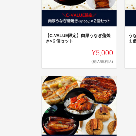
【C-VALUE限定】肉厚うなぎ蒲焼
う
き×２個セット
１
¥5,000
(税込/送料込)