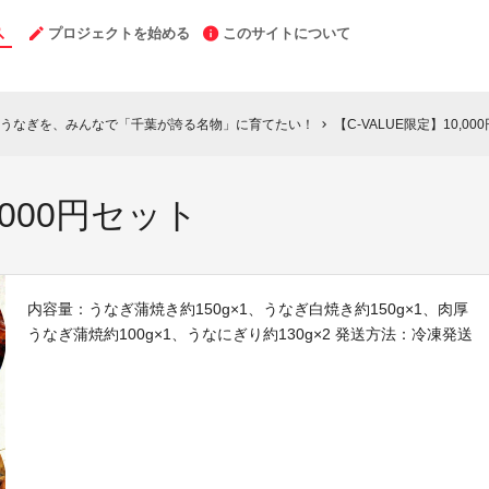
プロジェクトを始める
このサイトについて
うなぎを、みんなで「千葉が誇る名物」に育てたい！
【C-VALUE限定】10,00
chevron_right
,000円セット
内容量：うなぎ蒲焼き約150g×1、うなぎ白焼き約150g×1、肉厚
うなぎ蒲焼約100g×1、うなにぎり約130g×2 発送方法：冷凍発送