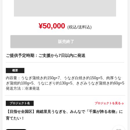
¥50,000
(税込/送料込)
販売終了
ご提供予定時期：ご支援から7日以内に発送
概要
内容量：うなぎ蒲焼き約150g×7、うなぎ白焼き約150g×5、肉厚うな
ぎ蒲焼約100g×5、うなにぎり約130g×5、きざみうなぎ蒲焼き約60g×5
発送方法：冷凍発送
プロジェクト名
プロジェクトを見る
arrow_forward
【目指せ全国区】南総里見うなぎを、みんなで「千葉が誇る名物」に
育てたい！