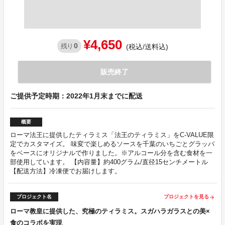
¥4,650
0
残り
(税込/送料込)
販売終了
ご提供予定時期：2022年1月末までに配送
概要
ローマ法王に提供したティラミス「法王のティラミス」をC-VALUE限
定でカスタマイズ。 味変で楽しめるソースを千葉のいちごとグラッパ
をベースにオリジナルで作りました。※アルコール分を含む食材を一
部使用しています。 【内容量】約400グラム/直径15センチメートル
【配送方法】冷凍便でお届けします。
プロジェクト名
プロジェクトを見る
arrow_forward
ローマ教皇に提供した、究極のティラミス。スガハラガラスとの美×
食のコラボを実現