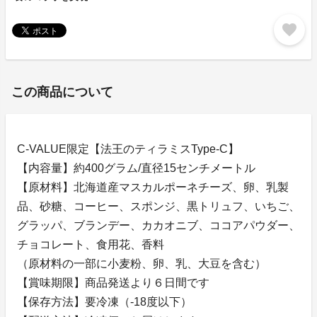
favorite
この商品について
C-VALUE限定【法王のティラミスType-C】
【内容量】約400グラム/直径15センチメートル
【原材料】北海道産マスカルポーネチーズ、卵、乳製
品、砂糖、コーヒー、スポンジ、黒トリュフ、いちご、
グラッパ、ブランデー、カカオニブ、ココアパウダー、
チョコレート、食用花、香料
（原材料の一部に小麦粉、卵、乳、大豆を含む）
【賞味期限】商品発送より６日間です
【保存方法】要冷凍（-18度以下）