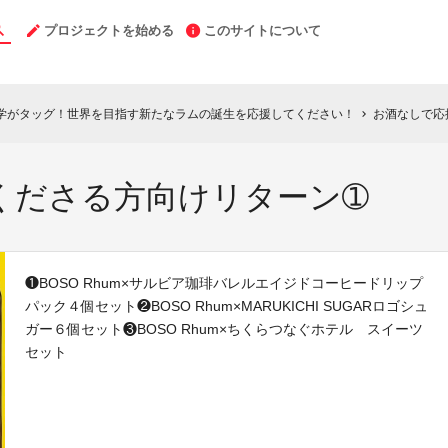
プロジェクトを始める
このサイトについて
学がタッグ！世界を目指す新たなラムの誕生を応援してください！
お酒なしで応
chevron_right
くださる方向けリターン➀
❶BOSO Rhum×サルビア珈琲バレルエイジドコーヒードリップ
パック４個セット❷BOSO Rhum×MARUKICHI SUGARロゴシュ
ガー６個セット❸BOSO Rhum×ちくらつなぐホテル スイーツ
セット