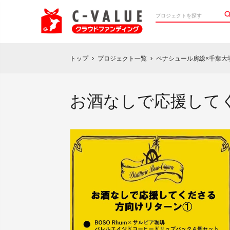
トップ
プロジェクト一覧
ペナシュール房総×千葉大
chevron_right
chevron_right
お酒なしで応援して