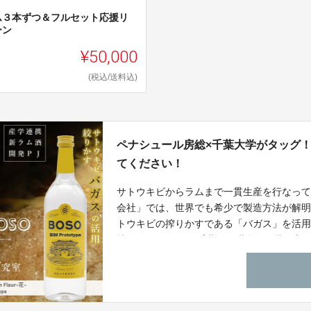
ム３本ずつ＆フルセット応援リ
ーン
¥50,000
(税込/送料込)
ペナシュール房総×千葉大学がタッグ
てください！
サトウキビからラムまで一貫生産を行なっ
会社」では、世界でも希少で製造方法が解
トウキビの搾りかすである「バガス」を活
携で開発します。 千葉から世界を目指す新