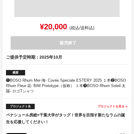
¥20,000
(税込/送料込)
販売終了
ご提供予定時期：2025年10月
概要
❶BOSO Rhum Mer-海- Cuvée Speciale ESTERY 2025 １本❷BOSO
Rhum Fleur-花- BIM Prototype（仮称） １本❸BOSO Rhum Soleil-太
陽- ロゴTシャツ
プロジェクト名
プロジェクトを見る
arrow_forward
ペナシュール房総×千葉大学がタッグ！世界を目指す新たなラムの誕
生を応援してください！