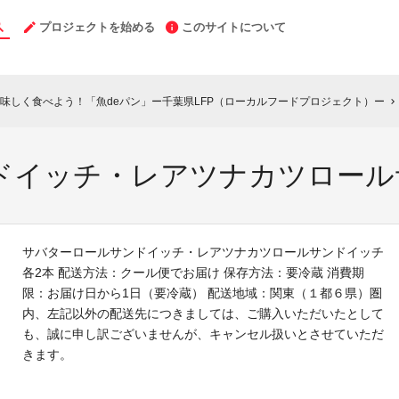
プロジェクトを始める
このサイトについて
味しく食べよう！「魚deパン」ー千葉県LFP（ローカルフードプロジェクト）ー
chevron_right
ドイッチ・レアツナカツロール
サバターロールサンドイッチ・レアツナカツロールサンドイッチ
各2本 配送方法：クール便でお届け 保存方法：要冷蔵 消費期
限：お届け日から1日（要冷蔵） 配送地域：関東（１都６県）圏
内、左記以外の配送先につきましては、ご購入いただいたとして
も、誠に申し訳ございませんが、キャンセル扱いとさせていただ
きます。