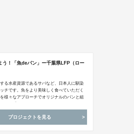
う！「魚deパン」ー千葉県LFP（ロー
表する水産資源であるサバなど、日本人に馴染
イッチです。魚をより美味しく食べていただく
魚を様々なアプローチでオリジナルのパンと組
活かした「サバターロールサンドイッチ」をは
の魚を美味しく召し上がってください！（ご注
プロジェクトを見る
域を関東（１都６県）に限定して販売致しま