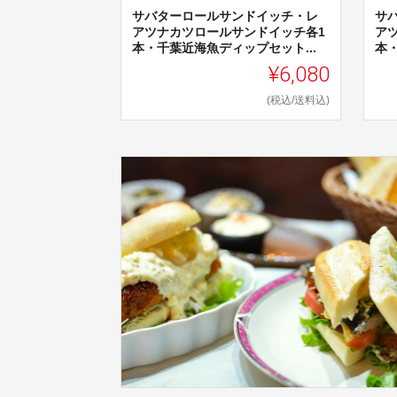
サバターロールサンドイッチ・レ
サ
アツナカツロールサンドイッチ各1
ア
本・千葉近海魚ディップセット...
本・
¥6,080
(税込/送料込)