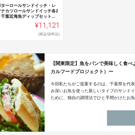
バターロールサンドイッチ・レ
ツナカツロールサンドイッチ各2
千葉近海魚ディップセット...
¥11,121
(税込/送料込)
【関東限定】魚をパンで美味しく食べよ
カルフードプロジェクト）ー
今回私たちがご提案するのは、千葉県を代
み深いお魚を使った新しいタイプのサンド
ために、独自の調理法でひと手間かけたお
み合わせました。サバの美味しさを最大限
じめとした新しい味と食感の商品で、日本
意）今回のプロジェクトは、商品の配送地
す。