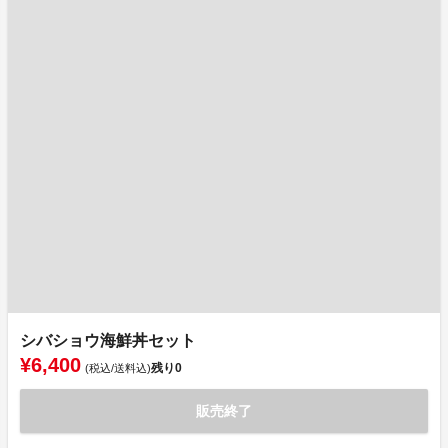
シバショウ海鮮丼セット
¥6,400
残り
0
(税込/送料込)
販売終了