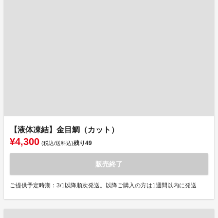
【液体凍結】金目鯛（カット）
¥4,300
残り
49
(税込/送料込)
販売終了
ご提供予定時期：3/1以降順次発送。以降ご購入の方は1週間以内に発送