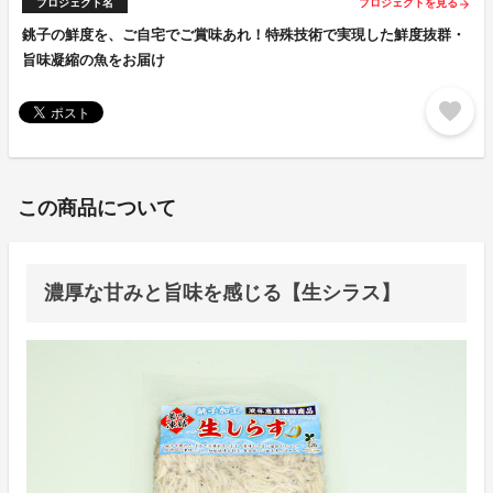
プロジェクト名
プロジェクトを見る
arrow_forward
銚子の鮮度を、ご自宅でご賞味あれ！特殊技術で実現した鮮度抜群・
旨味凝縮の魚をお届け
favorite
この商品について
濃厚な甘みと旨味を感じる【生シラス】