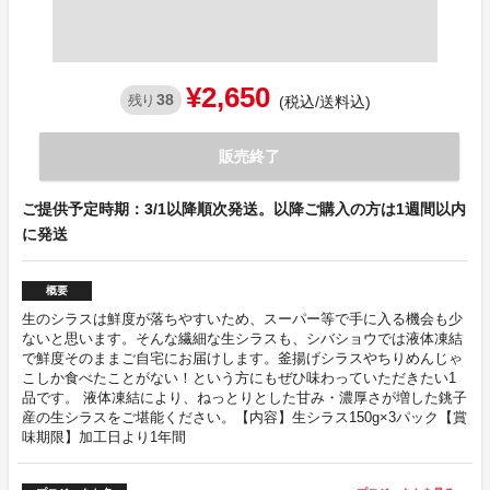
¥2,650
38
残り
(税込/送料込)
販売終了
ご提供予定時期：3/1以降順次発送。以降ご購入の方は1週間以内
に発送
概要
生のシラスは鮮度が落ちやすいため、スーパー等で手に入る機会も少
ないと思います。そんな繊細な生シラスも、シバショウでは液体凍結
で鮮度そのままご自宅にお届けします。釜揚げシラスやちりめんじゃ
こしか食べたことがない！という方にもぜひ味わっていただきたい1
品です。 液体凍結により、ねっとりとした甘み・濃厚さが増した銚子
産の生シラスをご堪能ください。【内容】生シラス150g×3パック【賞
味期限】加工日より1年間