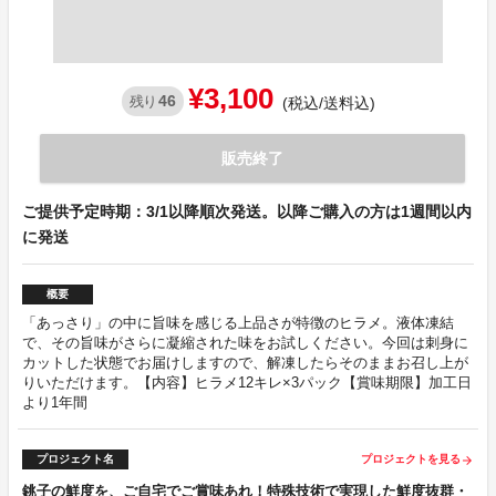
¥3,100
46
残り
(税込/送料込)
販売終了
ご提供予定時期：3/1以降順次発送。以降ご購入の方は1週間以内
に発送
概要
「あっさり」の中に旨味を感じる上品さが特徴のヒラメ。液体凍結
で、その旨味がさらに凝縮された味をお試しください。今回は刺身に
カットした状態でお届けしますので、解凍したらそのままお召し上が
りいただけます。【内容】ヒラメ12キレ×3パック【賞味期限】加工日
より1年間
プロジェクト名
プロジェクトを見る
arrow_forward
銚子の鮮度を、ご自宅でご賞味あれ！特殊技術で実現した鮮度抜群・