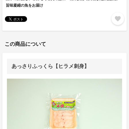
旨味凝縮の魚をお届け
favorite
この商品について
あっさりふっくら【ヒラメ刺身】