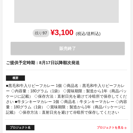
¥3,100
97
残り
(税込/送料込)
販売終了
ご提供予定時期：8月17日以降順次発送
概要
■黒毛和牛入りビーフカレー 1個 ◇商品名：黒毛和牛入りビーフカレ
ー ◇内容量：180グラム（1袋） ◇賞味期限：製造から1年（商品パッ
ケージに記載） ◇保存方法：直射日光を避けて冷暗所で保存してくだ
さい ■牛タンキーマカレー 1個 ◇商品名：牛タンキーマカレー ◇内容
量：180グラム（1袋） ◇賞味期限：製造から1年（商品パッケージに
記載） ◇保存方法：直射日光を避けて冷暗所で保存してください
プロジェクト名
プロジェクトを見る
arrow_forward