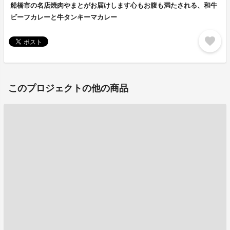
船橋市の名店焼肉やまとがお届けします心もお腹も満たされる、和牛
ビーフカレーと牛タンキーマカレー
favorite
このプロジェクトの他の商品