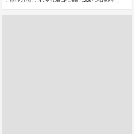
ご提供予定時期：ご注文から10日以内に発送（12/26～1/4は発送不可）