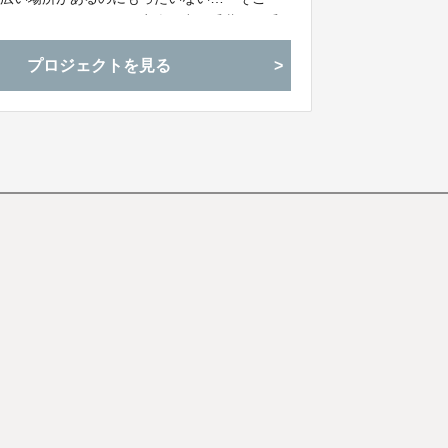
くことにいたしました。音楽の力で千葉駅・千
わう千葉」を一緒に作りませんか？
プロジェクトを見る