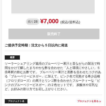
¥7,000
28
残り
(税込/送料込)
販売終了
ご提供予定時期：注文から５日以内に発送
概要
ソーラーシェアリング栽培のブルーベリー果汁と昔ながらの製法で時
間をかけて醸したまろやかな酢を合わせた「人と環境にやさしい」５
倍希釈の飲むお酢です。 ブルーベリー果汁と黒酢を合わせたコクのあ
る「ブルーベリービネガー」に加えて、ピンク色で完熟する希少品種
（フロリダローズ）の果汁とリンゴ酢を合わせたフルーティーな「ピ
ンクのブルーベリービネガー」の２色セットです。 炭酸水や豆乳な
ど、お好みの割り方でお召し上がりください。
プロジェクト名
プロジェクトを見る
arrow_forward