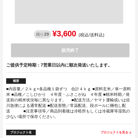
¥3,600
29
残り
(税込/送料込)
販売終了
ご提供予定時期：7営業日以内に順次発送いたします。
概要
■内容量／２ｋｇ×各品種１袋ずつ 合計４ｋｇ ■原料玄米／単一原料
米 ■品種／こしひかり ４年度・ふさこがね ４年度 ■精米時期／発
送前の精米状況毎に異なります。 ■配送方法／ヤマト運輸或いは佐
川急便による通常配送 ■配送形態／常温配送、段ボールに梱包し配
送 ■注意事項等／商品到着後は冷暗所もしくは冷蔵庫等湿気の
少ない場所で保存ください。
プロジェクト名
プロジェクトを見る
arrow_forward