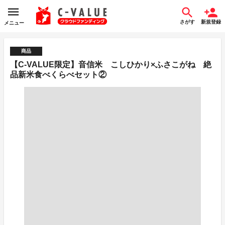
さがす
新規登録
メニュー
商品
【C-VALUE限定】音信米 こしひかり×ふさこがね 絶
品新米食べくらべセット②