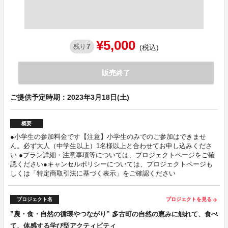
¥5,000
7
残り
(税込)
販売終了
ご提供予定時期：2023年3月18日(土)
概要
●小学生の参加料金です【注意】小学生のみでのご参加はできませ
ん。必ず大人（中学生以上）1名様以上と合わせてお申し込みくださ
い ●プラン詳細・注意事項等については、プロジェクトページをご確
認ください●キャンセルポリシーについては、プロジェクトページも
しくは「特定商取引法に基づく表示」をご確認ください
プロジェクト名
プロジェクトを見る
arrow_forward
”農・⾷・⾃然の循環やつながり” 多古町の⾃然の恵みに触れて、食べ
て、体感する学び型アクティビティ