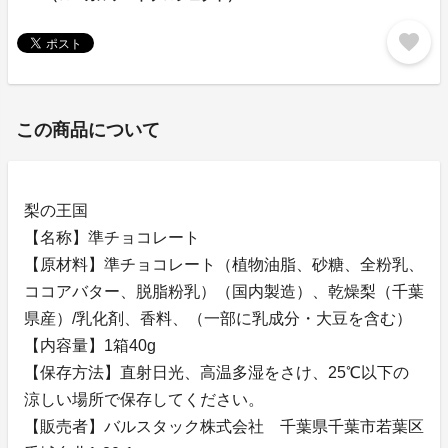
favorite
この商品について
梨の王国
【名称】準チョコレート
【原材料】準チョコレート（植物油脂、砂糖、全粉乳、
ココアバター、脱脂粉乳）（国内製造）、乾燥梨（千葉
県産）/乳化剤、香料、（一部に乳成分・大豆を含む）
【内容量】1箱40g
【保存方法】直射日光、高温多湿をさけ、25℃以下の
涼しい場所で保存してください。
【販売者】バルスタック株式会社 千葉県千葉市若葉区