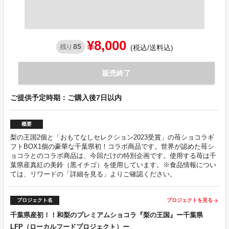
¥8,000
85
残り
(税込/送料込)
販売終了
ご提供予定時期：ご購入後7日以内
概要
梨の王国2個と「おもてなしセレクション2023受賞」の苺ショコラギ
フトBOX1個の豪華な千葉県初！コラボ商品です。世界が認めた苺シ
ョコラとのコラボ商品は、今回だけの特別企画です。使用する苺は千
葉県産真紅の美鈴（黒イチゴ）を使用しています。※食品情報につい
ては、リワードの「詳細を見る」よりご確認ください。
プロジェクト名
プロジェクトを見る
arrow_forward
千葉県産初！！和梨のプレミアムショコラ『梨の王国』ー千葉県
LFP（ローカルフードプロジェクト）ー