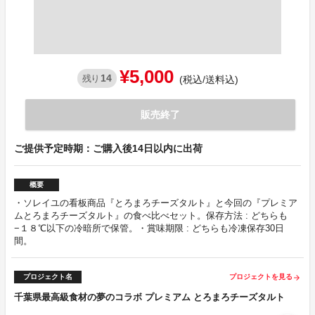
¥5,000
14
残り
(税込/送料込)
販売終了
ご提供予定時期：ご購入後14日以内に出荷
概要
・ソレイユの看板商品『とろまろチーズタルト』と今回の『プレミア
ムとろまろチーズタルト』の食べ比べセット。保存方法 : どちらも
−１８℃以下の冷暗所で保管。・賞味期限 : どちらも冷凍保存30日
間。
プロジェクト名
プロジェクトを見る
arrow_forward
千葉県最高級食材の夢のコラボ プレミアム とろまろチーズタルト