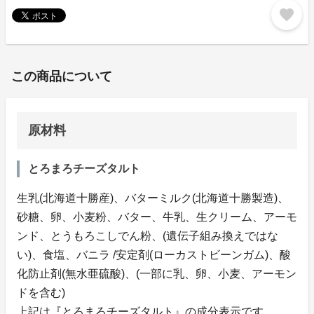
favorite
この商品について
原材料
とろまろチーズタルト
生乳(北海道十勝産)、バターミルク(北海道十勝製造)、
砂糖、卵、小麦粉、バター、牛乳、生クリーム、アーモ
ンド、とうもろこしでん粉、(遺伝子組み換えではな
い)、食塩、バニラ /安定剤(ローカストビーンガム)、酸
化防止剤(無水亜硫酸)、(一部に乳、卵、小麦、アーモン
ドを含む)
上記は『とろまろチーズタルト』の成分表示です。