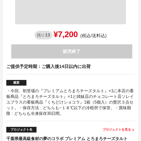
¥7,200
13
残り
(税込/送料込)
販売終了
ご提供予定時期：ご購入後14日以内に出荷
概要
・今回、初登場の『プレミアムとろまろチーズタルト』×1に本店の看
板商品『とろまろチーズタルト』×1と姉妹店のチョコレート店ソレイ
ユプラスの看板商品『くちどけショコラ』1箱（5個入）の贅沢３点セ
ット。・保存方法 : どちらも−１８℃以下の冷暗所で保管。・賞味期
限 : どちらも冷凍保存30日間。
プロジェクト名
プロジェクトを見る
arrow_forward
千葉県最高級食材の夢のコラボ プレミアム とろまろチーズタルト