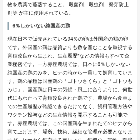
物を農薬で薫蒸すること。 殺菌剤、殺虫剤、発芽防止
剤等 が主に使用されている。
6％しかいない純国産の鶏
現在日本で販売されている94％の卵は外国産の鶏の卵
です。外国産の鶏は品質よりも数を産むことを重視する
育種改良から生まれ、生産履歴*などの情報もすべて企
業秘密です。一方赤座農場では、日本に6％しかいない
純国産の鶏のみを、ヒナの時から一貫して飼育していま
す。鶏の品種は国産鶏の「ゴトウさくら」と「ゴトウも
みじ」。国産鶏は日本の気候・風土に合うように、何世
代にもわたって育種改良された鶏です。農場から食卓ま
での生産履歴が確認できるだけでなく、飼料管理方法や
ワクチン投与などの生産情報を開示することも可能で
す。赤座農場では、この国産鶏を生まれたてのヒナから
育て上げます。場所、技術、繊細な管理が必要となりま