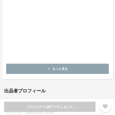
た誰もが好きそうな組み合わで食べやすく。あくまで商
品自体は『チーズタルト』ですので口の中いっぱいにク
リームチーズが感じられるようにチーズクリームをたっ
ぷり絞ってあります。アリゴは香りのアクセントに、タ
ルト生地は食感のアクセントにし、口の中で飽きさせな
いよう、また食べたくなるよう絶妙なバランスで組み合
わせています。
素材の魅力を存分に引き出した、シンプルな商品に出来
上がったと思います。是非ご賞味いただき、みなさんが
笑顔になって頂けると、私たちも大変嬉しく思います。
もっと見る
add
出品者プロフィール
favorite
プロジェクトは終了いたしました
patisserie soleil