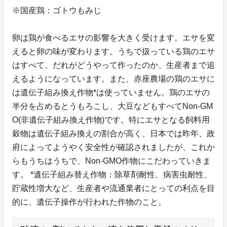
※国産鶏：ゴトウもみじ
卵は鶏が食べるエサの影響を大きく受けます。エサを変
えると卵の味が変わります。うちで扱っている鶏のエサ
はすべて、だれがどうやって作ったのか、生産者まで追
えるようになっています。また、赤座農場の鶏のエサに
は遺伝子組み換え作物*は使っていません。鶏のエサの
半分を占めるとうもろこし、大豆などもすべてNon-GM
O(非遺伝子組み換え作物)です。特にエサとなる飼料用
穀物は遺伝子組み換えの割合が高く、日本では昨年、政
府によってようやく安全性が確認されましたが、これか
らもうちはうちで、Non-GMO作物にこだわっていきま
す。 *遺伝子組み替え作物：除草剤耐性、病害虫耐性、
貯蔵性増大など、生産者や流通業者にとっての利点を目
的に、遺伝子操作が行われた作物のこと。