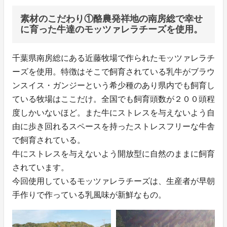
素材のこだわり①酪農発祥地の南房総で幸せ
に育った牛達のモッツァレラチーズを使用。
千葉県南房総にある近藤牧場で作られたモッツァレラチ
ーズを使用。特徴はそこで飼育されている乳牛がブラウ
ンスイス・ガンジーという希少種のあり県内でも飼育し
ている牧場はここだけ。全国でも飼育頭数が２００頭程
度しかいないほど。また牛にストレスを与えないよう自
由に歩き回れるスペースを持ったストレスフリーな牛舎
で飼育されている。
牛にストレスを与えないよう開放型に自然のままに飼育
されています。
今回使用しているモッツァレラチーズは、生産者が早朝
手作りで作っている乳風味が新鮮なもの。