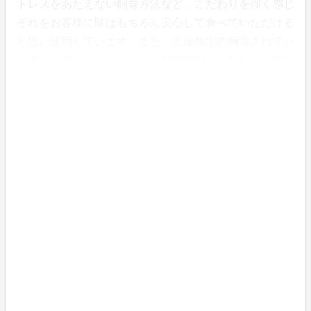
トレスをあたえない飼育方法など、こだわりを強く感じ
それをお客様に味はもちろん安心して食べていただける
と思い使用しています。また、近藤牧場の飼育されてい
る牛にも同じようにエサから飼育環境にこだわりを感じ
それが味に繋がっていると確信したので今回色々なモッ
ツァレラチーズの中から選びました。そういった生産者
の熱い思いが良い食材でありその思いを知ることで、そ
の個性や特徴を活かした、またはその材料や素材を使用
してスイーツを作りたいと思いからより良い商品が出来
上がると思います。
何度も何度も食べたくなる。お腹いっぱい美味しいも
ので笑顔を作りたい。
当店のシェフは、香りを重視し「何を食べているか」を
分かりやすく、また食べたくなるようなスイーツづくり
をしています。
今回ではアリゴのジャガイモ感やニンニク、胡椒といっ