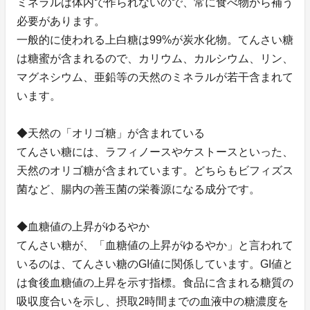
ミネラルは体内で作られないので、常に食べ物から補う
必要があります。
一般的に使われる上白糖は99%が炭水化物。てんさい糖
は糖蜜が含まれるので、カリウム、カルシウム、リン、
マグネシウム、亜鉛等の天然のミネラルが若干含まれて
います。
◆天然の「オリゴ糖」が含まれている
てんさい糖には、ラフィノースやケストースといった、
天然のオリゴ糖が含まれています。どちらもビフィズス
菌など、腸内の善玉菌の栄養源になる成分です。
◆血糖値の上昇がゆるやか
てんさい糖が、「血糖値の上昇がゆるやか」と言われて
いるのは、てんさい糖のGI値に関係しています。GI値と
は食後血糖値の上昇を示す指標。食品に含まれる糖質の
吸収度合いを示し、摂取2時間までの血液中の糖濃度を