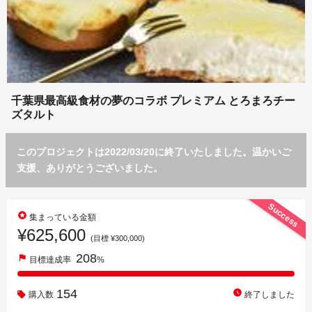
千葉県最高級食材の夢のコラボ プレミアム とろまろチー
ズタルト
このプロジェクトは2022/03/20に終了いたしました。温かいご
支援、ありがとうございました。
Success
stars
集まっている金額
¥625,600
(目標 ¥300,000)
208
flag
目標達成率
%
154
watch_later
購入数
終了しました