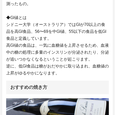
測ったもの。
◆GI値とは
シドニー大学（オーストラリア）ではGIが70以上の食
品を高GI食品、56〜69を中GI値、55以下の食品を低GI
食品と定義しています。
高GI値の食品は、一気に血糖値を上昇させるため、血液
中の糖の処理に多量のインスリンが分泌されたり、分泌
が追いつかなくなるということが起こります。
逆に、低GI食品は糖がおだやかに取り込まれ、血糖値の
上昇がゆるやかになります。
おすすめの焼き方