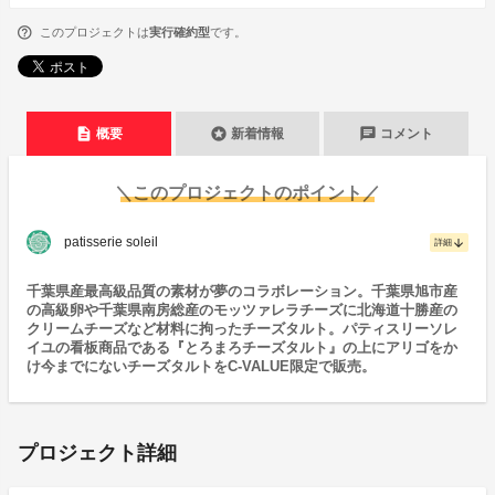
このプロジェクトは
実行確約型
です。
description
stars
chat
概要
新着情報
コメント
＼このプロジェクトのポイント／
patisserie soleil
arrow_downward
詳細
千葉県産最高級品質の素材が夢のコラボレーション。千葉県旭市産
の高級卵や千葉県南房総産のモッツァレラチーズに北海道十勝産の
クリームチーズなど材料に拘ったチーズタルト。パティスリーソレ
イユの看板商品である『とろまろチーズタルト』の上にアリゴをか
け今までにないチーズタルトをC-VALUE限定で販売。
プロジェクト詳細