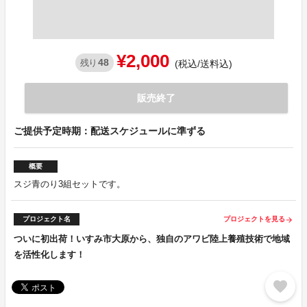
¥2,000
48
残り
(税込/送料込)
販売終了
ご提供予定時期：配送スケジュールに準ずる
概要
スジ青のり3組セットです。
プロジェクト名
プロジェクトを見る
arrow_forward
ついに初出荷！いすみ市大原から、独自のアワビ陸上養殖技術で地域
を活性化します！
favorite