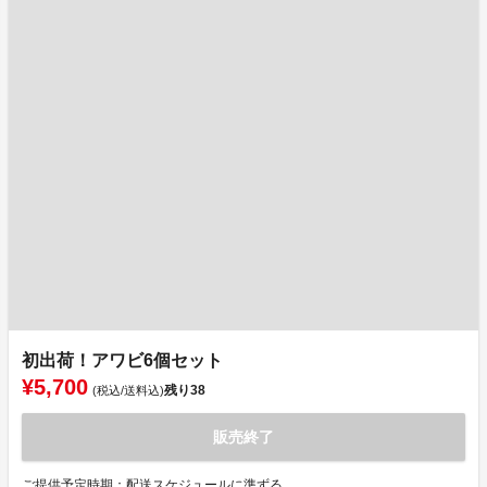
初出荷！アワビ6個セット
¥5,700
残り
38
(税込/送料込)
販売終了
ご提供予定時期：配送スケジュールに準ずる