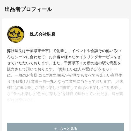
出品者プロフィール
株式会社味良
弊社味良は千葉県東金市にて創業し、イベントや会議その他いろい
ろなシーンに合わせて、お弁当や様々なケイタリングサービスをさ
せていただいております。また、千葉県下３カ所の道の駅で商品を
販売させて頂いております。 “美味しいは人を繋げる”をモットー
に、一般のお客様にはご注文段階から“見ても食べても楽しい商品作
り”を目指し従業員一同一丸となって業務に当たっております。 お客
様には“選ぶ楽しさ”“待つ楽しさ”“贈答して喜ばれる楽しさ”“見る楽し
さ”“食べる楽しさ”色々な“楽しさ”を味良で味わっていただき、縁が繋
がれば幸いです。
ホームページ：
https://www.ajiyoshi.online/
もっと見る
add