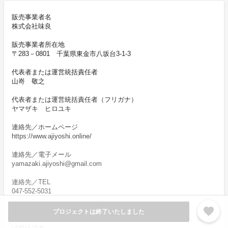
販売事業者名
株式会社味良
販売事業者所在地
〒283－0801 千葉県東金市八坂台3-1-3
代表者または運営統括責任者
山嵜 敬之
代表者または運営統括責任者（フリガナ）
ヤマザキ ヒロユキ
連絡先／ホームページ
https://www.ajiyoshi.online/
連絡先／電子メール
yamazaki.ajiyoshi@gmail.com
連絡先／TEL
047-552-5031
favorite
販売価格帯
プロジェクトは終了いたしました
※各プロジェクトページの「リワード代金」をご覧ください。価格
は税込です。