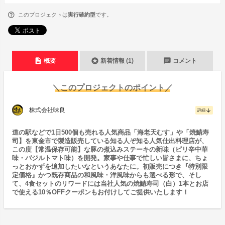
このプロジェクトは
実行確約型
です。
description
stars
chat
概要
新着情報 (1)
コメント
＼このプロジェクトのポイント／
株式会社味良
arrow_downward
詳細
道の駅などで1日500個も売れる人気商品「海老天むす」や「焼鯖寿
司】を東金市で製造販売している知る人ぞ知る人気仕出料理店が、
この度【常温保存可能】な豚の煮込みステーキの新味（ピリ辛中華
味・バジルトマト味）を開発。家事や仕事で忙しい皆さまに、ちょ
っとおかずを追加したいなというあなたに。初販売につき『特別限
定価格』かつ既存商品の和風味・洋風味からも選べる形で、そし
て、4食セットのリワードには当社人気の焼鯖寿司（白）1本とお店
で使える10％OFFクーポンもお付けしてご提供いたします！