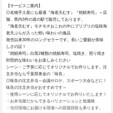
【サービスご案内】
◎名物手土産にも最適『海老天むす』『焼鯖寿司』～店
舗、県内3件の道の駅で販売しております。
『海老天むす』モチモチおこわの中にプリプリの塩味海
老天ぷらが入った軽い味わいの逸品
発売以来30年のロングセラーです。長いご愛顧が美味
しさの証！
『焼鯖寿司』白黒2種類の焼鯖寿司。塩焼き、照り焼き
対照的な味わいをお楽しみください
シーン・ご予算に応じてオリジナルでお作りします。注
文弁当なら千葉県東金の「味良」
◎味良の注文弁当～会議やロケ、スポーツ大会などに！
味良の注文弁当がおすすめです～
・使用シーンに応じてオリジナルでお作りいたします！
・お弁当屋だからできるバリエーションと低価格
・当日現地にお届け＆現場への容器回収も承ります。