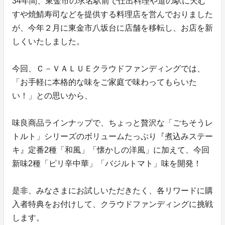
34年間、東金市の求名駅前で仕出料理や道の駅に天む
すや焼鯖寿司などを提供する料理店を営んでおりました
が、今年２月に東金市八坂台に店舗を移転し、お店を新
しくいたしました。
今回、Ｃ－ＶＡＬＵＥクラウドファンディングでは、
「お手軽に本格的な味をご家庭で味わってもらいた
い！」との思いから、
味良商品ラインナップで、ちょっと贅沢な「ごちそうレ
トルト」シリーズのボリュームたっぷり『煮込みステー
キ』定番2種「和風」「懐かしの洋風」に加えて、今回
新味2種「ピリ辛中華」「バジルトマト」味を開発！
是非、みなさまにお試しいただきたく、各リワードに購
入者特典をお付けして、クラウドファンディングに挑戦
します。