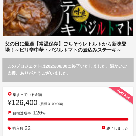
父の日に最適【常温保存】ごちそうレトルトから新味登
場！～ピリ辛中華・バジルトマトの煮込みステーキ～
このプロジェクトは2025/06/30に終了いたしました。温かいご
支援、ありがとうございました。
Success
stars
集まっている金額
¥126,400
(目標 ¥100,000)
126
flag
目標達成率
%
22
watch_later
購入数
終了しました