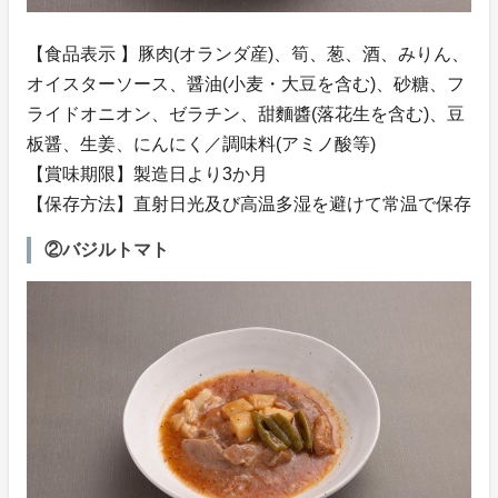
【食品表示 】豚肉(オランダ産)、筍、葱、酒、みりん、
オイスターソース、醤油(小麦・大豆を含む)、砂糖、フ
ライドオニオン、ゼラチン、甜麵醬(落花生を含む)、豆
板醤、生姜、にんにく／調味料(アミノ酸等)
【賞味期限】製造日より3か月
【保存方法】直射日光及び高温多湿を避けて常温で保存
②バジルトマト