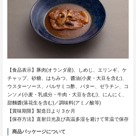
【食品表示】豚肉(オランダ産)、しめじ、エリンギ、ケ
チャップ、砂糖、はちみつ、醬油(小麦・大豆を含む)、
ウスターソース、バルサミコ酢、バター、ゼラチン、コ
ンソメ(小麦・乳成分・牛肉・大豆を含む)、にんにく、
甜麵醬(落花生を含む)／調味料(アミノ酸等)
【賞味期限】製造日より３か月
【保存方法】直射日光及び高温多湿を避けて常温で保存
商品パッケージについて