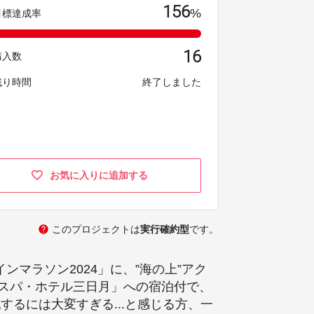
156
%
目標達成率
16
購入数
残り時間
終了しました
お気に入りに追加する
help
このプロジェクトは
実行確約型
です。
ンマラソン2024」に、”海の上”アク
スパ・ホテル三日月」への宿泊付で、
るには大変すぎる...と感じる方、一