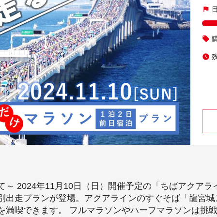
flag
local_offer
watch_later
 2024年11月10日（日）開催予定の「ちばアクアライ
別出走プランが登場。アクアラインのすぐそば「龍宮城
満喫できます。 フルマラソンやハーフマラソンは挑戦す