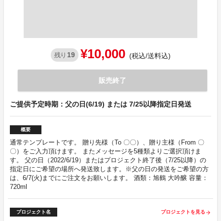
¥10,000
19
残り
(税込/送料込)
販売終了
ご提供予定時期：父の日(6/19) または 7/25以降指定日発送
概要
通常テンプレートです。 贈り先様（To 〇〇）、贈り主様（From 〇
〇）をご入力頂けます。 またメッセージを5種類よりご選択頂けま
す。 父の日（2022/6/19）またはプロジェクト終了後（7/25以降）の
指定日にご希望の場所へ発送致します。※父の日の発送をご希望の方
は、6/7(火)までにご注文をお願いします。 酒類：旭鶴 大吟醸 容量：
720ml
プロジェクト名
プロジェクトを見る
arrow_forward