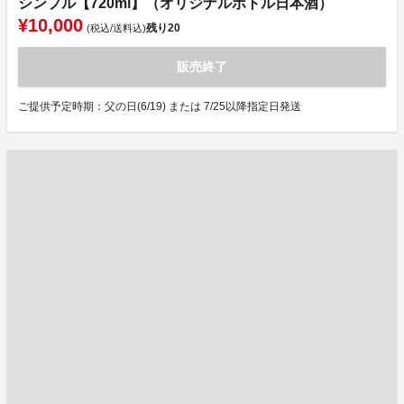
シンプル【720ml】（オリジナルボトル日本酒）
¥10,000
残り
20
(税込/送料込)
販売終了
ご提供予定時期：父の日(6/19) または 7/25以降指定日発送