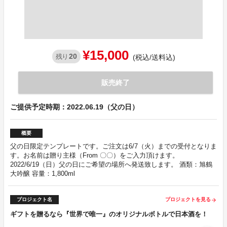
¥15,000
20
残り
(税込/送料込)
販売終了
ご提供予定時期：2022.06.19（父の日）
概要
父の日限定テンプレートです。ご注文は6/7（火）までの受付となりま
す。お名前は贈り主様（From 〇〇）をご入力頂けます。
2022/6/19（日）父の日にご希望の場所へ発送致します。 酒類：旭鶴
大吟醸 容量：1,800ml
プロジェクト名
プロジェクトを見る
arrow_forward
ギフトを贈るなら『世界で唯一』のオリジナルボトルで日本酒を！