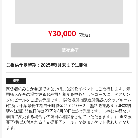
¥30,000
(税込)
販売終了
ご提供予定時期：2025年9月末までに開催
概要
関係者のみしか参加できない特別な試飲イベントにご招待します。寿
司職人がその場で握るお寿司と和食を中心としたコースに、ペアリン
グのビールをご提供予定です。 開催場所は醸造所併設のタップルーム
(住所：千葉県長生郡白子町剃金２７２０−２）無料送迎あり（JR本納
駅へ送迎) 開催日時は2025年8月30日(土)の予定です。（やむを得ない
事情で変更する場合は代替日の相談をさせていただきます。） ※支援
完了後に送付される「支援完了メール」が参加チケット代わりとなり
ます。