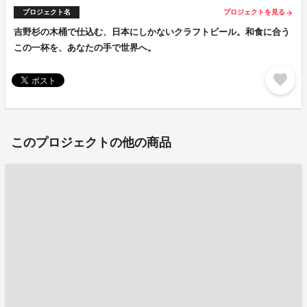
プロジェクト名
プロジェクトを見る
arrow_forward
吉野杉の木桶で仕込む、日本にしかないクラフトビール。和食に合う
この一杯を、あなたの手で世界へ。
favorite
このプロジェクトの他の商品