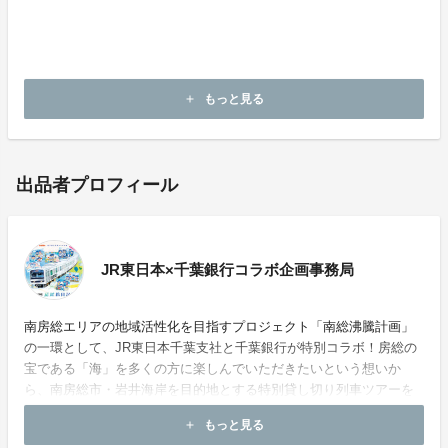
◆変更取消・その他の相談については、決済完了後に株
式会社JR東日本びゅうツーリズム＆セールスから送付
する契約成立に関するメールに記載の窓口にお問い合わ
せください。
もっと見る
add
出品者プロフィール
JR東日本×千葉銀行コラボ企画事務局
南房総エリアの地域活性化を目指すプロジェクト「南総沸騰計画」
の一環として、JR東日本千葉支社と千葉銀行が特別コラボ！房総の
宝である「海」を多くの方に楽しんでいただきたいという想いか
ら、南房総市・岩井海岸を目的地とする特別貸し切り列車ツアーを
企画しました。
もっと見る
add