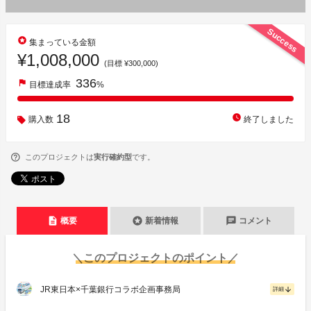
Success
stars
集まっている金額
¥1,008,000
(目標 ¥300,000)
336
flag
目標達成率
%
18
watch_later
購入数
終了しました
このプロジェクトは
実行確約型
です。
description
stars
chat
概要
新着情報
コメント
＼このプロジェクトのポイント／
JR東日本×千葉銀行コラボ企画事務局
arrow_downward
詳細