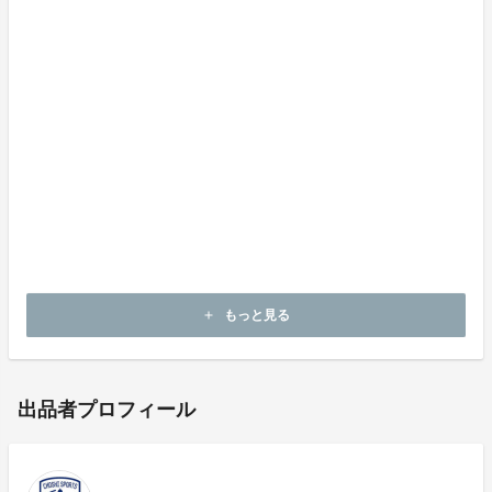
④ 講演会学生C席+野球教室 ￥2,000 20枚 6列目以降自
由席
⑤ 野球教室(小学生から高校生) ￥1,000 30枚 14：10以
降の入場
⑥ 野球教室(大人) ￥2,000 20枚 14：10以降の入場
⑦ 広告A 当日パンフレットA4半分程度広告 ￥50,000
2枚 講演会A席2名分付
⑧ 広告B 当日パンフレットA1/3程度広告 ￥30,000 3
枚 講演会B席2名分付
⑨ 広告C 当日パンフレット企業名掲載 ￥10,000 5枚
講演会C席2名分付
もっと見る
add
出品者プロフィール