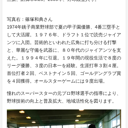
写真右：篠塚和典さん
1974年銚子商業野球部で夏の甲子園優勝、4番三塁手と
して大活躍。１９７６年、ドラフト１位で読売ジャイア
ンツに入団。芸術的といわれた広角に打ち分ける打撃
と、華麗な守備を武器に、８０年代のジャイアンツを支
えた。１９９４年に引退。１９年間の現役生活で８度の
リーグ優勝、３度の日本一を経験。生涯打率３割４厘。
首位打者２回、ベストナイン５回、ゴールデングラブ賞
を４回獲得。オールスターゲームには９度出場。
憧れのスーパースターの元プロ野球選手の指導により、
野球技術の向上と普及拡大、地域活性化を図ります。