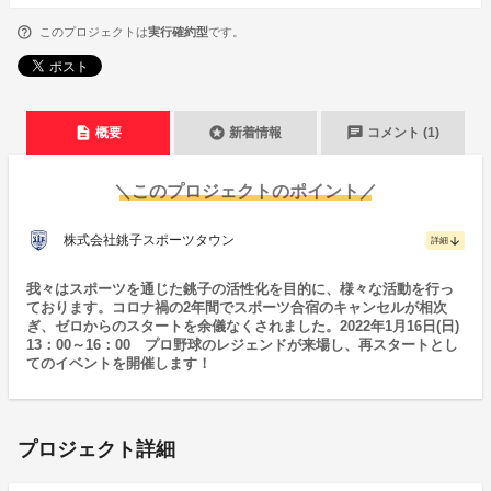
このプロジェクトは
実行確約型
です。
description
stars
chat
概要
新着情報
コメント (1)
＼このプロジェクトのポイント／
株式会社銚子スポーツタウン
arrow_downward
詳細
我々はスポーツを通じた銚子の活性化を目的に、様々な活動を行っ
ております。コロナ禍の2年間でスポーツ合宿のキャンセルが相次
ぎ、ゼロからのスタートを余儀なくされました。2022年1月16日(日)
13：00～16：00 プロ野球のレジェンドが来場し、再スタートとし
てのイベントを開催します！
プロジェクト詳細