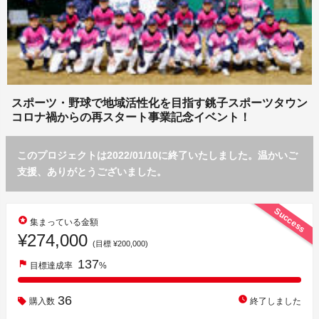
スポーツ・野球で地域活性化を目指す銚子スポーツタウン
コロナ禍からの再スタート事業記念イベント！
このプロジェクトは2022/01/10に終了いたしました。温かいご
支援、ありがとうございました。
Success
stars
集まっている金額
¥274,000
(目標 ¥200,000)
137
flag
目標達成率
%
36
watch_later
購入数
終了しました