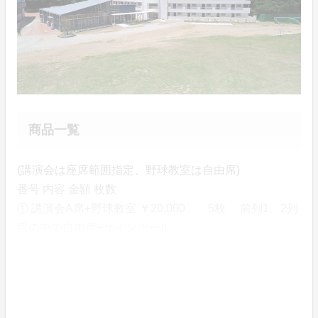
商品一覧
(講演会は座席範囲指定、野球教室は自由席)
番号 内容 金額 枚数
① 講演会A席+野球教室 ￥20,000 5枚 前列1、2列
目の中で自由席+サインボール
② 講演会B席+野球教室 ￥10,000 14枚 前列3列目か
ら5列目の中で自由席
③ 講演会C席+野球教室 ￥3,000 40枚 6列目以降自由
席