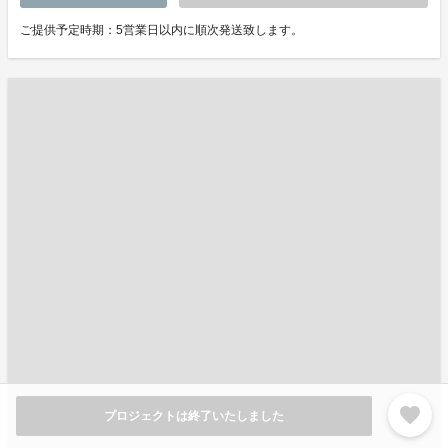
ご提供予定時期：5営業日以内に順次発送致します。
favorite
プロジェクトは終了いたしました