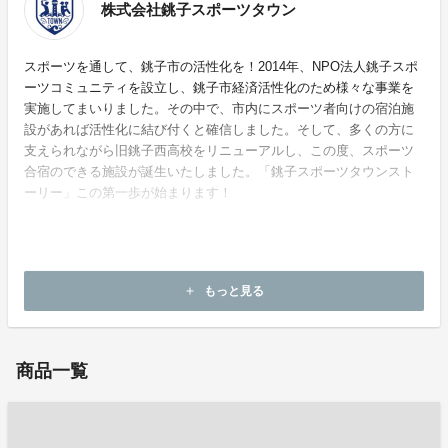
株式会社銚子スポーツタウン
スポーツを通して、銚子市の活性化を！2014年、NPO法人銚子スポ
ーツコミュニティを設立し、銚子市経済活性化のため様々な事業を
実施してまいりました。その中で、市内にスポーツ者向けの宿泊施
設があれば活性化に結び付くと確信しました。そして、多くの方に
支えられながら旧銚子西高校をリニューアルし、この度、スポーツ
合宿のできる施設が誕生いたしました。「銚子スポーツタウンスト
ーリー」この第一歩が始まります！
ホームページ：
https://choshi-sportstown.com/
もっと見る
add
お問い合わせ：
ogura@choshi-sportstown.com
商品一覧