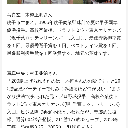
写真左：木樽正明さん
銚子市生まれ。1965年銚子商業野球部で夏の甲子園準
優勝投手。高校卒業後、ドラフト２位で東京オリオンズ
（現千葉ロッテマリーンズ）に入団し、最優秀防御率賞
を１回、最優秀選手賞を１回、ベストナイン賞を１回、
最多勝利投手賞を１回受賞する。地元の英雄です。
写真中央：村田兆治さん
「200勝上げられえたのは、木樽さんのお陰です」と20
0勝記念パーティーでしみじみ語るほど仲が良い。“まさ
かり投法”で知られた元・プロ野球投手。高校卒業後ド
ラフト1位で東京オリオンズ(現･千葉ロッテマリーンズ)
入団。ヒジ故障で再起不能といわれたが、奇跡的に復
帰。通算604試合登板、215勝177敗33セーブ、2358奪
三振、防御率3.25。2005年、野球殿堂入り。