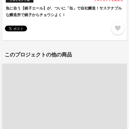
arrow_forward
魚に合う【銚子エール】が、ついに「缶」で自社醸造！サステナブル
な醸造所で銚子からチョウシよく！
favorite
このプロジェクトの他の商品