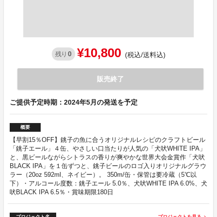
¥10,800
0
残り
(税込/送料込)
販売終了
ご提供予定時期：2024年5月の発送を予定
概要
【早割15％OFF】銚子の魚に合うオリジナルレシピのクラフトビール
「銚子エール」４缶、やさしい口当たりが人気の「犬吠WHITE IPA」
と、黒ビールながらシトラスの香りが爽やかな世界大会金賞作「犬吠
BLACK IPA」を１缶ずつと、銚子ビールのロゴ入りオリジナルグラウ
ラー（20oz 592ml、ネイビー）。 350m/缶・保管は要冷蔵（5℃以
下）・アルコール度数：銚子エール 5.0％、犬吠WHITE IPA 6.0%、犬
吠BLACK IPA 6.5％・賞味期限180日
プロジェクト名
プロジェクトを見る