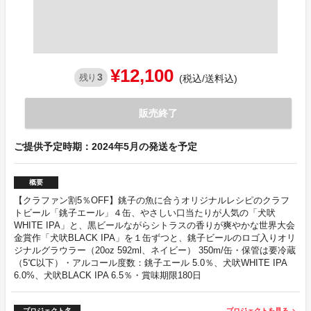
¥12,100
3
残り
(税込/送料込)
販売終了
ご提供予定時期：2024年5月の発送を予定
概要
【クラファン割5％OFF】銚子の魚に合うオリジナルレシピのクラフ
トビール「銚子エール」４缶、やさしい口当たりが人気の「犬吠
WHITE IPA」と、黒ビールながらシトラスの香りが爽やかな世界大会
金賞作「犬吠BLACK IPA」を１缶ずつと、銚子ビールのロゴ入りオリ
ジナルグラウラー（20oz 592ml、ネイビー） 350m/缶・保管は要冷蔵
（5℃以下）・アルコール度数：銚子エール 5.0％、犬吠WHITE IPA
6.0%、犬吠BLACK IPA 6.5％・賞味期限180日
プロジェクト名
プロジェクトを見る