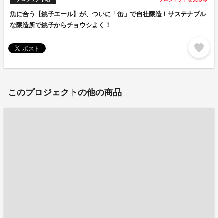
arrow_forward
魚に合う【銚子エール】が、ついに「缶」で自社醸造！サステナブル
な醸造所で銚子からチョウシよく！
favorite
このプロジェクトの他の商品