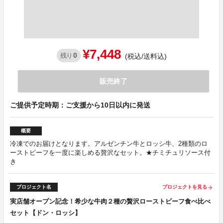
¥7,448
0
残り
(税込/送料込)
販売終了
ご提供予定時期：ご支援から10日以内に発送
概要
冷凍でのお届けとなります。アルゼンチン牛とロッシ牛、2種類のロ
ーストビーフを一度に楽しめる贅沢なセット。★チミチュリソース付
き
プロジェクト名
プロジェクトを見る
arrow_forward
実店舗オープン記念！希少な牛肉２種の贅沢ローストビーフ食べ比べ
セット【ドン・ロッシ】